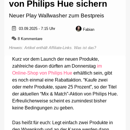
von Philips Hue sichern
Neuer Play Wallwasher zum Bestpreis
03.09.2025 - 7:15 Uhr
Fabian
zu
8 Kommentare
25
Hinweis: Artikel enthält Affiliate-Links.
Was ist das?
Prozent
Rabatt
Kurz vor dem Launch der neuen Produkte,
im
zahlreiche davon dürften am Donnerstag
im
Shop
von
Online-Shop von Philips Hue
erhältlich sein, gibt
Philips
es noch einmal eine Rabattaktion. “Kaufe zwei
Hue
oder mehr Produkte, spare 25 Prozent”, so der Titel
sichern
der aktuellen “Mix & Match”-Aktion von Philips Hue.
Erfreulicherweise scheint es zumindest bisher
keine Bedingungen zu geben.
Das heißt für euch: Legt einfach zwei Produkte in
den Warenkorb und an der Kasse werden dann