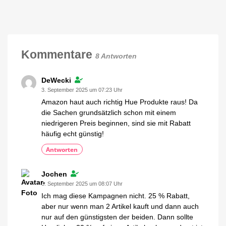
Hue
um
Play
das
Thema
Leuchten
Energieverbrauch
jetzt
im
Angebot
Kommentare
8 Antworten
kaufen
15
Prozent
sparen
DeWecki
3. September 2025 um 07:23 Uhr
Amazon haut auch richtig Hue Produkte raus! Da
die Sachen grundsätzlich schon mit einem
niedrigeren Preis beginnen, sind sie mit Rabatt
häufig echt günstig!
Antworten
Jochen
3. September 2025 um 08:07 Uhr
Ich mag diese Kampagnen nicht. 25 % Rabatt,
aber nur wenn man 2 Artikel kauft und dann auch
nur auf den günstigsten der beiden. Dann sollte