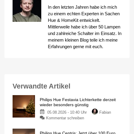
In den letzten Jahren habe ich mich
zu einem echten Experten in Sachen
Hue & HomeKit entwickelt.
Mittlerweile habe ich über 50 Lampen
und zahlreiche Schalter im Einsatz. In
meinem kleinen Blog teile ich meine
Erfahrungen gerne mit euch.
Verwandte Artikel
Philips Hue Festavia Lichterkette derzeit
wieder besonders günstig
05.08.2026 - 10:40 Uhr
Fabian
zu
Kommentar schreiben
Philips
Hue
Philips Hue Centris: Jetzt über 100 Euro