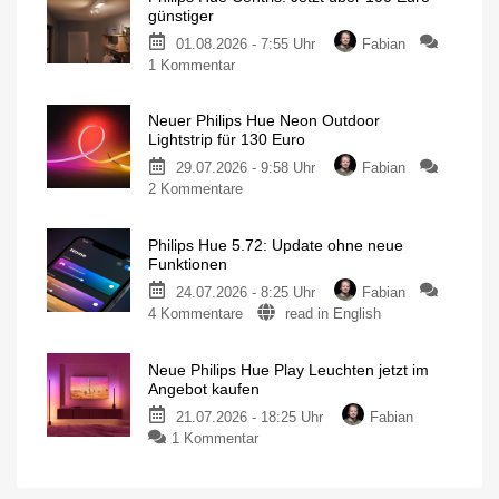
Festavia
günstiger
Lichterkette
01.08.2026 - 7:55 Uhr
Fabian
derzeit
zu
1 Kommentar
wieder
Philips
besonders
Hue
günstig
Neuer Philips Hue Neon Outdoor
Centris:
20
Lightstrip für 130 Euro
Meter
Jetzt
mit
200
29.07.2026 - 9:58 Uhr
Fabian
über
LEDs
für
zu
2 Kommentare
100
nur
140
Neuer
Euro
Euro
Philips
günstiger
Philips Hue 5.72: Update ohne neue
Hue
Individuelle
Funktionen
Deckenleuchte
Neon
mit
1.630
24.07.2026 - 8:25 Uhr
Fabian
Outdoor
Lumen
zu
4 Kommentare
read in English
Lightstrip
Philips
für
Hue
130
Neue Philips Hue Play Leuchten jetzt im
5.72:
Euro
Angebot kaufen
Update
Ausgestattet
mit
21.07.2026 - 18:25 Uhr
Fabian
ohne
Gradient-
Funktion
zu
1 Kommentar
neue
Neue
Funktionen
Philips
Mit
Umfrage
rund