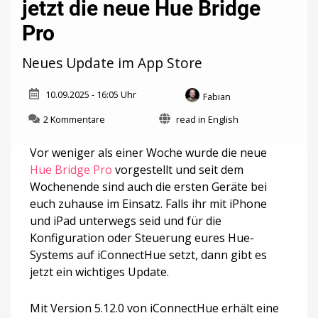
jetzt die neue Hue Bridge
Pro
Neues Update im App Store
10.09.2025 - 16:05 Uhr
Fabian
zu
2 Kommentare
read in English
iConnectHue
unterstützt
Vor weniger als einer Woche wurde die neue
jetzt
Hue Bridge Pro
vorgestellt und seit dem
die
Wochenende sind auch die ersten Geräte bei
neue
Hue
euch zuhause im Einsatz. Falls ihr mit iPhone
Bridge
und iPad unterwegs seid und für die
Pro
Konfiguration oder Steuerung eures Hue-
Systems auf iConnectHue setzt, dann gibt es
jetzt ein wichtiges Update.
Mit Version 5.12.0 von iConnectHue erhält eine