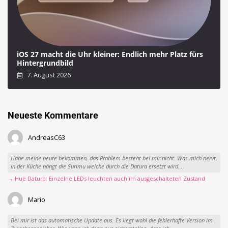
iOS 27 macht die Uhr kleiner: Endlich mehr Platz fürs
Hintergrundbild
7. August 2026
Neueste Kommentare
AndreasC63
Habe meine heute bekommen, das Problem besteht bei mir nicht. Was mich nervt,
in der Küche hängt die Surimu welche durch die Datura ersetzt wird....
→ Hue Datura: Einzelne LEDs leuchten auch im ausgeschalteten Zustand
Mario
Bei mir ist das automatische Update aus. Es liegt wohl die fehlerhafte Version im