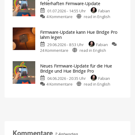
fehlerhaften Firmware-Update
Firmware
für
veröffentlicht
01.07.2026 - 14:55 Uhr
Fabian
die
zu
4 Kommentare
read in English
Hue
Philips
Bridge
Hue
und
Firmware-Update kann Hue Bridge Pro
äußerst
Hue
lahm legen
sich
Bridge
29.06.2026 - 8:53 Uhr
Fabian
zum
Pro
zu
24 Kommentare
read in English
fehlerhaften
Läuft
jetzt
Firmware-
Firmware-
alles
glatt?
Update
Update
Neues Firmware-Update für die Hue
kann
Weniger
Bridge und Hue Bridge Pro
als
Hue
100
Hue
04.06.2026 - 20:35 Uhr
Fabian
Bridge
Bridge
Pro
zu
4 Kommentare
read in English
Pro
betroffen
Neues
lahm
Firmware-
legen
Update
LED
leuchtet
für
rot
die
Hue
Bridge
und
Kommentare
2 Antworten