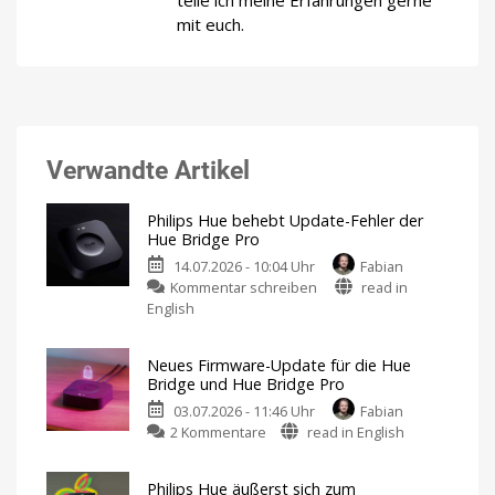
teile ich meine Erfahrungen gerne
mit euch.
Verwandte Artikel
Philips Hue behebt Update-Fehler der
Hue Bridge Pro
14.07.2026 - 10:04 Uhr
Fabian
zu
Kommentar schreiben
read in
Philips
English
Hue
behebt
Neues Firmware-Update für die Hue
Update-
Bridge und Hue Bridge Pro
Fehler
03.07.2026 - 11:46 Uhr
Fabian
der
zu
2 Kommentare
read in English
Hue
Neues
Bridge
Firmware-
Pro
Philips Hue äußerst sich zum
Update
Neue