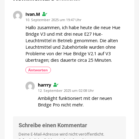
Hue
Bridge
Pro
Ivan.M
Keine
10. September 2025 um 19:47 Uhr
genauen
Details
bekannt
Hallo zusammen, ich habe heute die neue Hue
Bridge V3 und mit drei neue E27 Hue-
Leuchtmittel in Betrieb genommen. Die alten
Leuchtmittel und Zubehörteile wurden ohne
Probleme von der Hue Bridge V2.1 auf V3
übertragen; dies dauerte circa 25 Minuten.
Antworten
harrry
12. September 2025 um 02:08 Uhr
Ambilight funktioniert mit der neuen
Bridge Pro nicht mehr.
Schreibe einen Kommentar
Deine E-Mail-Adresse wird nicht veröffentlicht.