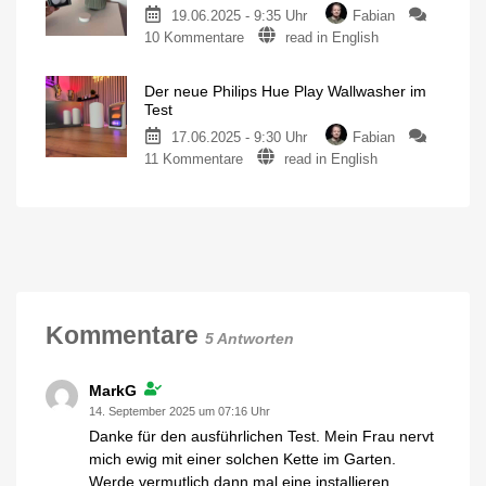
Amazon
19.06.2025 - 9:35 Uhr
Fabian
weitere
aufgetaucht
zu
10 Kommentare
read in English
Neuheiten
Erster
auf
Eindruck
der
Der neue Philips Hue Play Wallwasher im
des
Hue-
Test
neuen
Webseite
17.06.2025 - 9:30 Uhr
Fabian
Hue
aufgetaucht
zu
11 Kommentare
read in English
Smart
Hersteller
verrät
Der
Button
neue
Produkte
neue
Kleiner
Schalter
Philips
wird
deutlich
Hue
größer
Play
Wallwasher
im
Test
Kommentare
5 Antworten
Smarte
Neuerscheinung
ausprobiert
MarkG
14. September 2025 um 07:16 Uhr
Danke für den ausführlichen Test. Mein Frau nervt
mich ewig mit einer solchen Kette im Garten.
Werde vermutlich dann mal eine installieren.