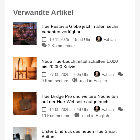
Verwandte Artikel
Hue Festavia Globe jetzt in allen sechs
Varianten verfügbar
19.11.2025 - 15:50 Uhr
Fabian
zu
2 Kommentare
Hue
Festavia
Neue Hue-Leuchtmittel schaffen 1.000
Globe
bis 20.000 Kelvin
jetzt
27.08.2025 - 7:05 Uhr
Fabian
in
zu
9 Kommentare
read in English
allen
Neue
sechs
Hue-
Varianten
Hue Bridge Pro und weitere Neuheiten
Leuchtmittel
verfügbar
auf der Hue-Webseite aufgetaucht
schaffen
7,
14
14.08.2025 - 7:49 Uhr
Fabian
1.000
oder
21
zu
19 Kommentare
read in English
bis
Meter
Hue
20.000
Bridge
Kelvin
Erster Eindruck des neuen Hue Smart
Pro
Weitere
Button
Neuheiten
und
auf