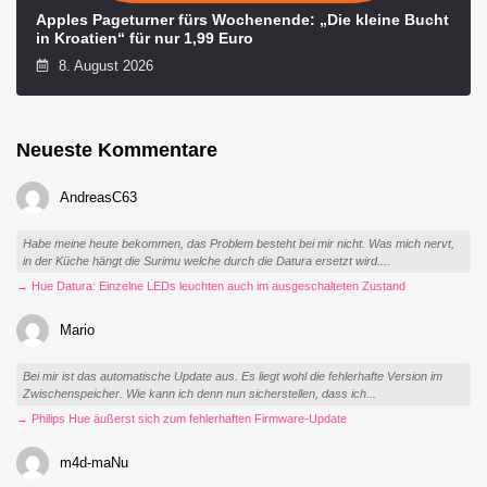
Apples Pageturner fürs Wochenende: „Die kleine Bucht
in Kroatien“ für nur 1,99 Euro
8. August 2026
Neueste Kommentare
AndreasC63
Habe meine heute bekommen, das Problem besteht bei mir nicht. Was mich nervt,
in der Küche hängt die Surimu welche durch die Datura ersetzt wird....
→ Hue Datura: Einzelne LEDs leuchten auch im ausgeschalteten Zustand
Mario
Bei mir ist das automatische Update aus. Es liegt wohl die fehlerhafte Version im
Zwischenspeicher. Wie kann ich denn nun sicherstellen, dass ich...
→ Philips Hue äußerst sich zum fehlerhaften Firmware-Update
m4d-maNu