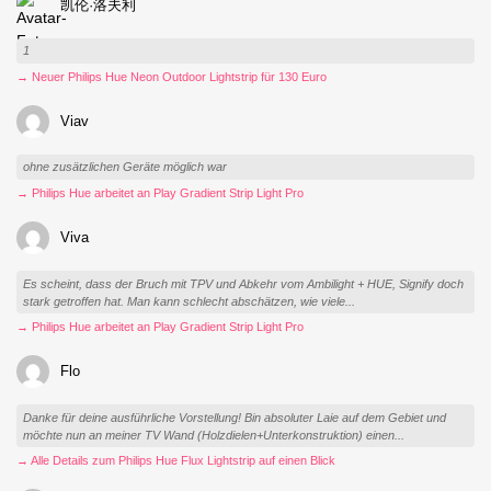
凯伦·洛夫利
1
→ Neuer Philips Hue Neon Outdoor Lightstrip für 130 Euro
Viav
ohne zusätzlichen Geräte möglich war
→ Philips Hue arbeitet an Play Gradient Strip Light Pro
Viva
Es scheint, dass der Bruch mit TPV und Abkehr vom Ambilight + HUE, Signify doch
stark getroffen hat. Man kann schlecht abschätzen, wie viele...
→ Philips Hue arbeitet an Play Gradient Strip Light Pro
Flo
Danke für deine ausführliche Vorstellung! Bin absoluter Laie auf dem Gebiet und
möchte nun an meiner TV Wand (Holzdielen+Unterkonstruktion) einen...
→ Alle Details zum Philips Hue Flux Lightstrip auf einen Blick