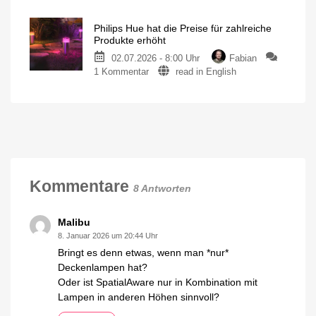
Stunde
einfacher
erstellen
Video-
Philips Hue hat die Preise für zahlreiche
Podcast
Produkte erhöht
über
02.07.2026 - 8:00 Uhr
Fabian
die
zu
1 Kommentar
read in English
Geschichte
Philips
von
Hue
Philips
hat
Hue
die
Jetzt
kostenlos
Preise
auf
YouTube
für
anschauen
zahlreiche
Produkte
Kommentare
8 Antworten
erhöht
Bis
zu
15
Malibu
Euro
teurer
8. Januar 2026 um 20:44 Uhr
Bringt es denn etwas, wenn man *nur*
Deckenlampen hat?
Oder ist SpatialAware nur in Kombination mit
Lampen in anderen Höhen sinnvoll?