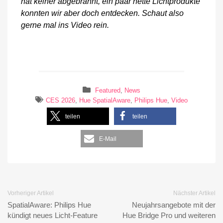
hat keiner abgebrannt, ein paar nette Lichtprodukte
konnten wir aber doch entdecken. Schaut also
gerne mal ins Video rein.
Featured
,
News
CES 2026
,
Hue SpatialAware
,
Philips Hue
,
Video
teilen
teilen
E-Mail
Vorheriger Artikel
Nächster Artikel
SpatialAware: Philips Hue
Neujahrsangebote mit der
kündigt neues Licht-Feature
Hue Bridge Pro und weiteren