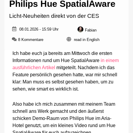
Philips Hue SpatialAware
Licht-Neuheiten direkt von der CES
08.01.2026 - 15:59 Uhr
Fabian
zu
8 Kommentare
read in English
Im
Video
Ich habe euch ja bereits am Mittwoch die ersten
erklärt:
Informationen rund um Hue SpatialAware
in einem
Das
ausführlichen Artikel
mitgeteilt. Nachdem ich das
neue
Philips
Feature persönlich gesehen hatte, war mir schnell
Hue
klar: Man muss es selbst gesehen haben, um zu
SpatialAware
sehen, wie smart es wirklich ist.
Also habe ich mich zusammen mit meinem Team
schnell ans Werk gemacht und den äußerst
schicken Demo-Raum von Philips Hue im Aria-
Hotel genutzt, um ein kleines Video rund um Hue
SpatialAware für euch aufzuzeichnen.