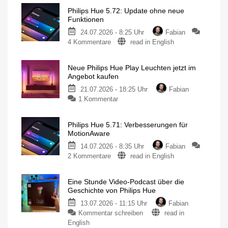
Philips Hue 5.72: Update ohne neue
Funktionen
24.07.2026 - 8:25 Uhr
Fabian
zu
4 Kommentare
read in English
Philips
Hue
Neue Philips Hue Play Leuchten jetzt im
5.72:
Angebot kaufen
Update
21.07.2026 - 18:25 Uhr
Fabian
ohne
zu
1 Kommentar
neue
Neue
Funktionen
Philips
Mit
Umfrage
Philips Hue 5.71: Verbesserungen für
Hue
rund
MotionAware
um
Play
das
Thema
14.07.2026 - 8:35 Uhr
Fabian
Leuchten
Energieverbrauch
zu
2 Kommentare
read in English
jetzt
Philips
im
Hue
Angebot
Eine Stunde Video-Podcast über die
5.71:
kaufen
Geschichte von Philips Hue
Verbesserungen
15
Prozent
13.07.2026 - 11:15 Uhr
Fabian
für
sparen
zu
Kommentar schreiben
read in
MotionAware
Eine
Bewegungszonen
English
noch