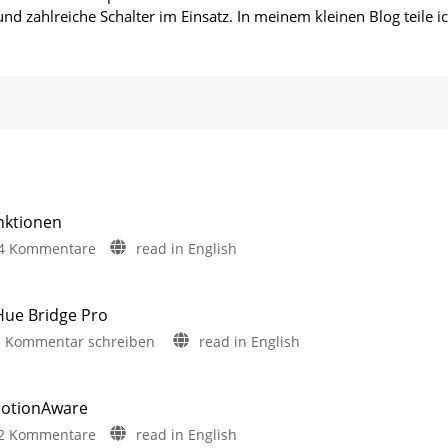
d zahlreiche Schalter im Einsatz. In meinem kleinen Blog teile i
nktionen
zu
4 Kommentare
read in English
Philips
Hue
5.72:
Hue Bridge Pro
Update
zu
Kommentar schreiben
read in English
ohne
Philips
neue
Hue
Funktionen
behebt
MotionAware
Mit
Update-
Umfrage
zu
2 Kommentare
read in English
rund
Fehler
um