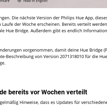
zu
ntare
read in English
Firmware-
Update
für
rungen. Die nächste Version der Philips Hue App, diese
die
Laufe der Woche erscheinen. Bereits verteilt werde
Hue
ale Hue Bridge. Außerdem gibt es endlich Informatio
Bridge
und
zahlreiche
Lampen
e Änderungen vorgenommen, damit deine Hue Bridge (P
pdate-Beschreibung von Version 2071318010 für die Hu
ge.
e bereits vor Wochen verteilt
egelmäßig Hinweise, dass es Updates für verschieden