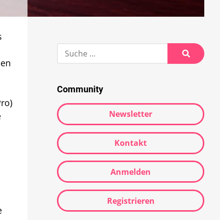
s
Suche
n
nach:
nen
Suche
Community
ro)
Newsletter
e
Kontakt
Anmelden
Registrieren
e