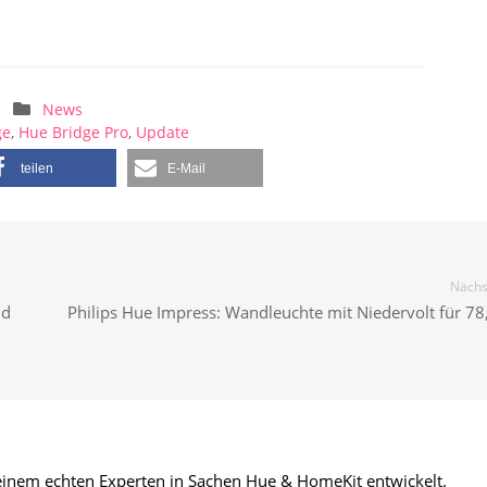
News
ge
,
Hue Bridge Pro
,
Update
teilen
E-Mail
Nächst
nd
Philips Hue Impress: Wandleuchte mit Niedervolt für 78
 einem echten Experten in Sachen Hue & HomeKit entwickelt.