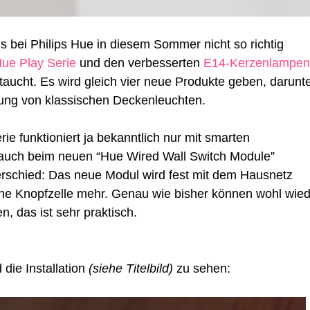
Wandschalter
Modul
ohne
 bei Philips Hue in diesem Sommer nicht so richtig
Batterie
und
ue Play Serie
und den verbesserten
E14-Kerzenlampen
Schaltaktoren
aucht. Es wird gleich vier neue Produkte geben, darunt
kommen
rung von klassischen Deckenleuchten.
e funktioniert ja bekanntlich nur mit smarten
 auch beim neuen “Hue Wired Wall Switch Module”
nterschied: Das neue Modul wird fest mit dem Hausnetz
ine Knopfzelle mehr. Genau wie bisher können wohl wie
 das ist sehr praktisch.
die Installation
(siehe Titelbild)
zu sehen: