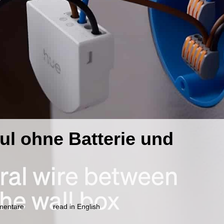
l ohne Batterie und
zu
mentare
read in English
Hue