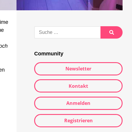
rime
Suche
ue
nach:
Suche
noch
Community
Newsletter
en
Kontakt
Anmelden
Registrieren