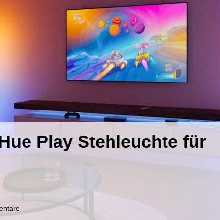
 Hue Play Stehleuchte für
zu
entare
Letzte