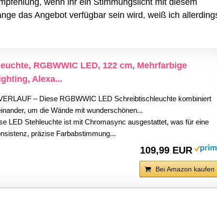
empfehlung, wenn ihr ein Stimmungslicht mit diesem
lange das Angebot verfügbar sein wird, weiß ich allerding
hleuchte, RGBWWIC LED, 122 cm, Mehrfarbige
ghting, Alexa...
LAUF – Diese RGBWWIC LED Schreibtischleuchte kombiniert
einander, um die Wände mit wunderschönen...
LED Stehleuchte ist mit Chromasync ausgestattet, was für eine
nsistenz, präzise Farbabstimmung...
109,99 EUR
Bei Amazon kaufen