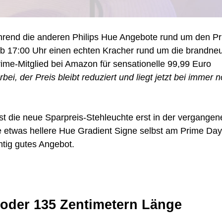
Chance:
Philips
Hue
Während die anderen Philips Hue Angebote rund um den P
Play
Stehleuchte
 ab 17:00 Uhr einen echten Kracher rund um die brandne
für
Prime-Mitglied bei Amazon für sensationelle 99,99 Euro
109,99
bei, der Preis bleibt reduziert und liegt jetzt bei immer 
Euro
ist die neue Sparpreis-Stehleuchte erst in der vergangen
etwas hellere Hue Gradient Signe selbst am Prime Day
chtig gutes Angebot.
 oder 135 Zentimetern Länge