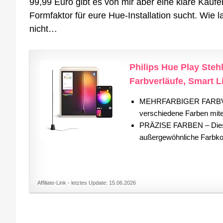
99,99 Euro gibt es von mir aber eine klare Kauf
Formfaktor für eure Hue-Installation sucht. Wie 
nicht…
Philips Hue Play Ste
Farbverläufe, Smart Li
MEHRFARBIGER FARBVER
verschiedene Farben mit
PRÄZISE FARBEN – Diese 
außergewöhnliche Farbko
Affiliate-Link - letztes Update: 15.06.2026