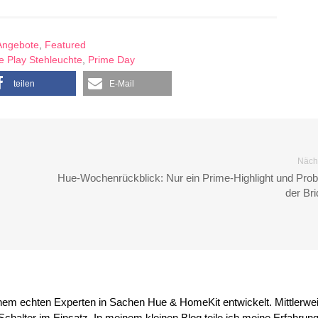
Angebote
,
Featured
e Play Stehleuchte
,
Prime Day
teilen
E-Mail
Nächs
Hue-Wochenrückblick: Nur ein Prime-Highlight und Pro
der Br
inem echten Experten in Sachen Hue & HomeKit entwickelt. Mittlerwei
chalter im Einsatz. In meinem kleinen Blog teile ich meine Erfahrun