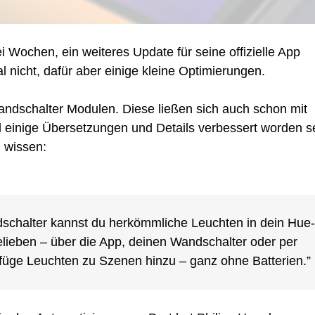
Hue
5.70:
Kleines
i Wochen, ein weiteres Update für seine offizielle App
Update
ohne
l nicht, dafür aber einige kleine Optimierungen.
neue
Funktionen
ndschalter Modulen. Diese ließen sich auch schon mit
al einige Übersetzungen und Details verbessert worden s
 wissen:
chalter kannst du herkömmliche Leuchten in dein Hue-
elieben – über die App, deinen Wandschalter oder per
 füge Leuchten zu Szenen hinzu – ganz ohne Batterien.”