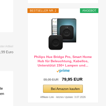
BESTSELLER NR. 2
ANGEBOT
ter Artikel
9,99 Euro
Philips Hue Bridge Pro, Smart Home
Hub für Beleuchtung, Kabellos,
Unterstützt 150+ Lampen und...
79,95 EUR
99,99 EUR
le
Bei Amazon kaufen
gen
Affiliate-Link - letztes Update: 3.07.2026