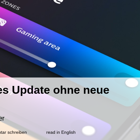
nes Update ohne neue
er
zu
ar schreiben
read in English
Philips