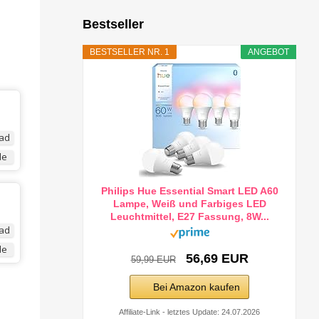
Bestseller
BESTSELLER NR. 1
ANGEBOT
ad
de
Philips Hue Essential Smart LED A60
Lampe, Weiß und Farbiges LED
Leuchtmittel, E27 Fassung, 8W...
ad
de
56,69 EUR
59,99 EUR
Bei Amazon kaufen
Affiliate-Link - letztes Update: 24.07.2026