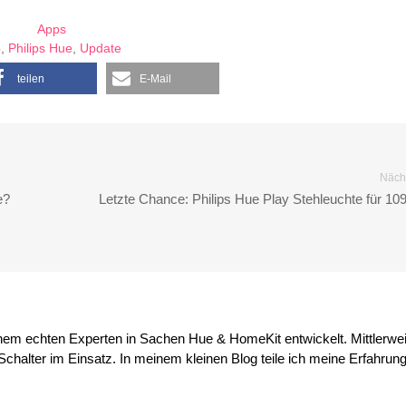
Apps
p
,
Philips Hue
,
Update
teilen
E-Mail
Nächs
e?
Letzte Chance: Philips Hue Play Stehleuchte für 10
inem echten Experten in Sachen Hue & HomeKit entwickelt. Mittlerwei
chalter im Einsatz. In meinem kleinen Blog teile ich meine Erfahrun