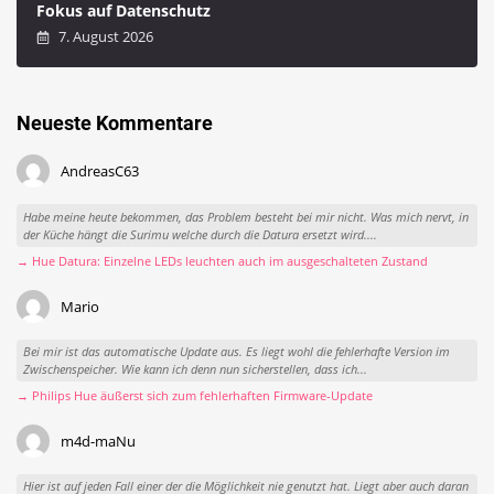
Fokus auf Datenschutz
7. August 2026
Neueste Kommentare
AndreasC63
Habe meine heute bekommen, das Problem besteht bei mir nicht. Was mich nervt, in
der Küche hängt die Surimu welche durch die Datura ersetzt wird....
→ Hue Datura: Einzelne LEDs leuchten auch im ausgeschalteten Zustand
Mario
Bei mir ist das automatische Update aus. Es liegt wohl die fehlerhafte Version im
Zwischenspeicher. Wie kann ich denn nun sicherstellen, dass ich...
→ Philips Hue äußerst sich zum fehlerhaften Firmware-Update
m4d-maNu
Hier ist auf jeden Fall einer der die Möglichkeit nie genutzt hat. Liegt aber auch daran