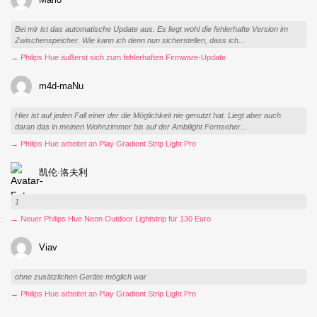
Bei mir ist das automatische Update aus. Es liegt wohl die fehlerhafte Version im
Zwischenspeicher. Wie kann ich denn nun sicherstellen, dass ich...
→ Philips Hue äußerst sich zum fehlerhaften Firmware-Update
m4d-maNu
Hier ist auf jeden Fall einer der die Möglichkeit nie genutzt hat. Liegt aber auch
daran das in meinen Wohnzimmer bis auf der Ambilight Fernseher...
→ Philips Hue arbeitet an Play Gradient Strip Light Pro
凯伦·洛夫利
1
→ Neuer Philips Hue Neon Outdoor Lightstrip für 130 Euro
Viav
ohne zusätzlichen Geräte möglich war
→ Philips Hue arbeitet an Play Gradient Strip Light Pro