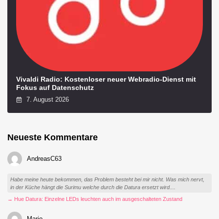
Vivaldi Radio: Kostenloser neuer Webradio-Dienst mit
Fokus auf Datenschutz
7. August 2026
Neueste Kommentare
AndreasC63
Habe meine heute bekommen, das Problem besteht bei mir nicht. Was mich nervt,
in der Küche hängt die Surimu welche durch die Datura ersetzt wird....
→ Hue Datura: Einzelne LEDs leuchten auch im ausgeschalteten Zustand
Mario