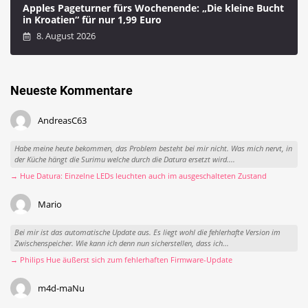
Apples Pageturner fürs Wochenende: „Die kleine Bucht
in Kroatien“ für nur 1,99 Euro
8. August 2026
Neueste Kommentare
AndreasC63
Habe meine heute bekommen, das Problem besteht bei mir nicht. Was mich nervt, in
der Küche hängt die Surimu welche durch die Datura ersetzt wird....
→ Hue Datura: Einzelne LEDs leuchten auch im ausgeschalteten Zustand
Mario
Bei mir ist das automatische Update aus. Es liegt wohl die fehlerhafte Version im
Zwischenspeicher. Wie kann ich denn nun sicherstellen, dass ich...
→ Philips Hue äußerst sich zum fehlerhaften Firmware-Update
m4d-maNu