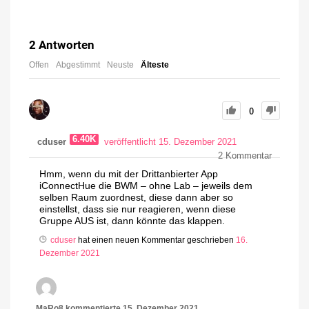
2
Antworten
Offen
Abgestimmt
Neuste
Älteste
0
6.40K
cduser
veröffentlicht 15. Dezember 2021
2
Kommentar
Hmm, wenn du mit der Drittanbierter App
iConnectHue die BWM – ohne Lab – jeweils dem
selben Raum zuordnest, diese dann aber so
einstellst, dass sie nur reagieren, wenn diese
Gruppe AUS ist, dann könnte das klappen.
cduser
hat einen neuen Kommentar geschrieben
16.
Dezember 2021
MaRo8
kommentierte
15. Dezember 2021