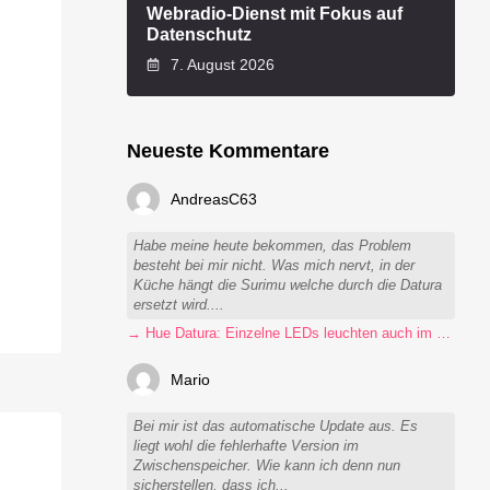
Webradio-Dienst mit Fokus auf
Datenschutz
7. August 2026
Neueste Kommentare
AndreasC63
Habe meine heute bekommen, das Problem
besteht bei mir nicht. Was mich nervt, in der
Küche hängt die Surimu welche durch die Datura
ersetzt wird....
→ Hue Datura: Einzelne LEDs leuchten auch im ausgeschalteten Zustand
Mario
Bei mir ist das automatische Update aus. Es
liegt wohl die fehlerhafte Version im
Zwischenspeicher. Wie kann ich denn nun
sicherstellen, dass ich...