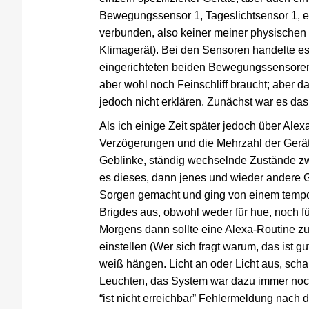
Bewegungssensor 1, Tageslichtsensor 1, etc
verbunden, also keiner meiner physischen
Klimagerät). Bei den Sensoren handelte es
eingerichteten beiden Bewegungssensoren mit
aber wohl noch Feinschliff braucht; aber d
jedoch nicht erklären. Zunächst war es da
Als ich einige Zeit später jedoch über Ale
Verzögerungen und die Mehrzahl der Geräte 
Geblinke, ständig wechselnde Zustände zw
es dieses, dann jenes und wieder andere G
Sorgen gemacht und ging von einem tempo
Brigdes aus, obwohl weder für hue, noch f
Morgens dann sollte eine Alexa-Routine z
einstellen (Wer sich fragt warum, das ist gu
weiß hängen. Licht an oder Licht aus, scha
Leuchten, das System war dazu immer noch 
“ist nicht erreichbar” Fehlermeldung nach 