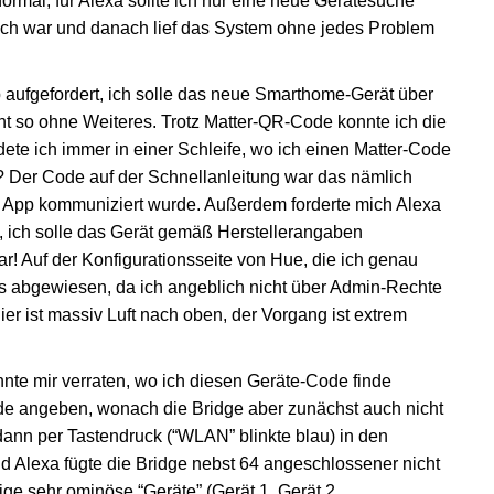
rmal, für Alexa sollte ich nur eine neue Gerätesuche
eich war und danach lief das System ohne jedes Problem
p aufgefordert, ich solle das neue Smarthome-Gerät über
ht so ohne Weiteres. Trotz Matter-QR-Code konnte ich die
dete ich immer in einer Schleife, wo ich einen Matter-Code
? Der Code auf der Schnellanleitung war das nämlich
er App kommuniziert wurde. Außerdem forderte mich Alexa
 ich solle das Gerät gemäß Herstellerangaben
r! Auf der Konfigurationsseite von Hue, die ich genau
ns abgewiesen, da ich angeblich nicht über Admin-Rechte
Hier ist massiv Luft nach oben, der Vorgang ist extrem
te mir verraten, wo ich diesen Geräte-Code finde
de angeben, wonach die Bridge aber zunächst auch nicht
ann per Tastendruck (“WLAN” blinkte blau) in den
d Alexa fügte die Bridge nebst 64 angeschlossener nicht
nige sehr ominöse “Geräte” (Gerät 1, Gerät 2,