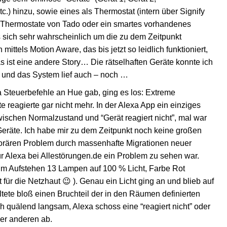
.) hinzu, sowie eines als Thermostat (intern über Signify
 Thermostate von Tado oder ein smartes vorhandenes
 sich sehr wahrscheinlich um die zu dem Zeitpunkt
tels Motion Aware, das bis jetzt so leidlich funktioniert,
as ist eine andere Story… Die rätselhaften Geräte konnte ich
s und das System lief auch – noch …
xa Steuerbefehle an Hue gab, ging es los: Extreme
reagierte gar nicht mehr. In der Alexa App ein einziges
ischen Normalzustand und “Gerät reagiert nicht”, mal war
eräte. Ich habe mir zu dem Zeitpunkt noch keine großen
rären Problem durch massenhafte Migrationen neuer
ür Alexa bei Allestörungen.de ein Problem zu sehen war.
um Aufstehen 13 Lampen auf 100 % Licht, Farbe Rot
t für die Netzhaut 😉 ). Genau ein Licht ging an und blieb auf
ltete bloß einen Bruchteil der in den Räumen definierten
quälend langsam, Alexa schoss eine “reagiert nicht” oder
der anderen ab.