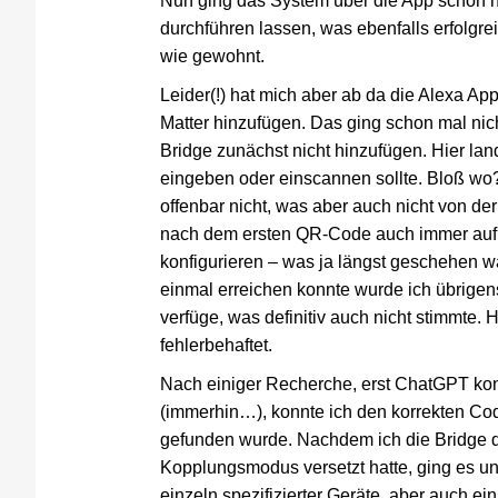
Nun ging das System über die App schon no
durchführen lassen, was ebenfalls erfolgr
wie gewohnt.
Leider(!) hat mich aber ab da die Alexa Ap
Matter hinzufügen. Das ging schon mal nic
Bridge zunächst nicht hinzufügen. Hier lan
eingeben oder einscannen sollte. Bloß wo
offenbar nicht, was aber auch nicht von d
nach dem ersten QR-Code auch immer auf,
konfigurieren – was ja längst geschehen wa
einmal erreichen konnte wurde ich übrige
verfüge, was definitiv auch nicht stimmte. 
fehlerbehaftet.
Nach einiger Recherche, erst ChatGPT konn
(immerhin…), konnte ich den korrekten Co
gefunden wurde. Nachdem ich die Bridge d
Kopplungsmodus versetzt hatte, ging es un
einzeln spezifizierter Geräte, aber auch ei