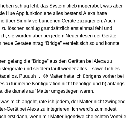
eheben schlug fehl, das System blieb inoperabel, was aber
ie Hue App funktionierte alles bestens! Alexa hatte
ne über Signify verbundenen Geräte zuzugreifen. Auch
n zu löschen schlug grundsätzlich erst einmal fehl und
such, sie wurden aber bei jedem Neueinlesen der Geräte
 neue Geräteeintrag “Bridge” verhielt sich so und konnte
en gelang die “Bridge” aus den Geräten bei Alexa zu
stergeräte und seitdem läuft wieder alles – soweit ich es
 tadellos. Puuuuh … 😓 Matter hatte ich übrigens vorher bei
h es a) für meine Konfiguration nicht benötige und b) anfangs
e, die damals auf Matter umgestiegen waren.
was mich angeht, rate ich jedem, der Matter nicht zwingend
ter-Gerät bei Alexa zu integrieren. Ich werd’s zumindest
uch erst dann, wenn mir Matter irgendwelche echten Vorteile