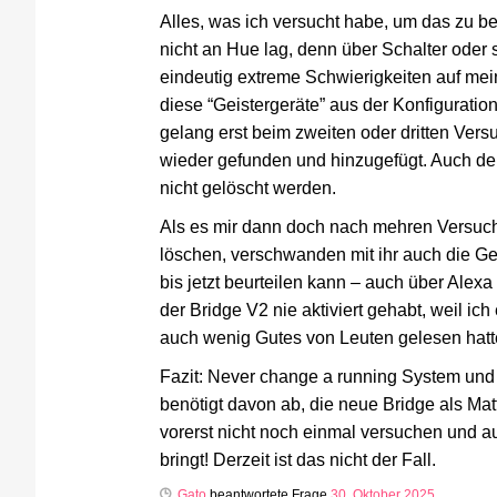
Alles, was ich versucht habe, um das zu b
nicht an Hue lag, denn über Schalter oder s
eindeutig extreme Schwierigkeiten auf mei
diese “Geistergeräte” aus der Konfiguratio
gelang erst beim zweiten oder dritten Ver
wieder gefunden und hinzugefügt. Auch der
nicht gelöscht werden.
Als es mir dann doch nach mehren Versuch
löschen, verschwanden mit ihr auch die Gei
bis jetzt beurteilen kann – auch über Alexa
der Bridge V2 nie aktiviert gehabt, weil ic
auch wenig Gutes von Leuten gelesen hatt
Fazit: Never change a running System und 
benötigt davon ab, die neue Bridge als Mat
vorerst nicht noch einmal versuchen und a
bringt! Derzeit ist das nicht der Fall.
Gato
beantwortete Frage
30. Oktober 2025