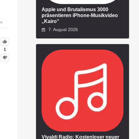
Apple und Brutalismus 3000
präsentieren iPhone-Musikvideo
„Kairo“
en
7. August 2026
1
Vivaldi Radio: Kostenloser neuer