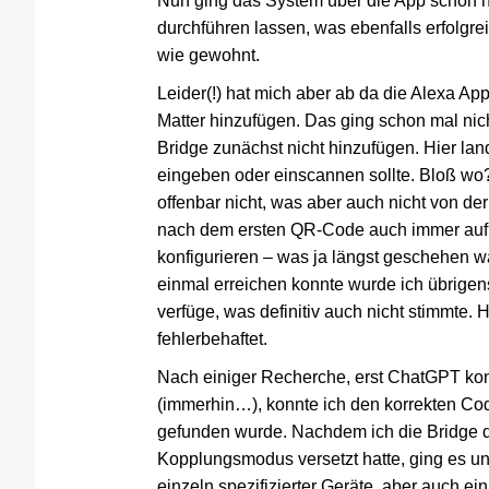
Nun ging das System über die App schon no
durchführen lassen, was ebenfalls erfolgr
wie gewohnt.
Leider(!) hat mich aber ab da die Alexa Ap
Matter hinzufügen. Das ging schon mal nic
Bridge zunächst nicht hinzufügen. Hier lan
eingeben oder einscannen sollte. Bloß wo
offenbar nicht, was aber auch nicht von d
nach dem ersten QR-Code auch immer auf,
konfigurieren – was ja längst geschehen wa
einmal erreichen konnte wurde ich übrige
verfüge, was definitiv auch nicht stimmte. 
fehlerbehaftet.
Nach einiger Recherche, erst ChatGPT konn
(immerhin…), konnte ich den korrekten Co
gefunden wurde. Nachdem ich die Bridge d
Kopplungsmodus versetzt hatte, ging es un
einzeln spezifizierter Geräte, aber auch ei