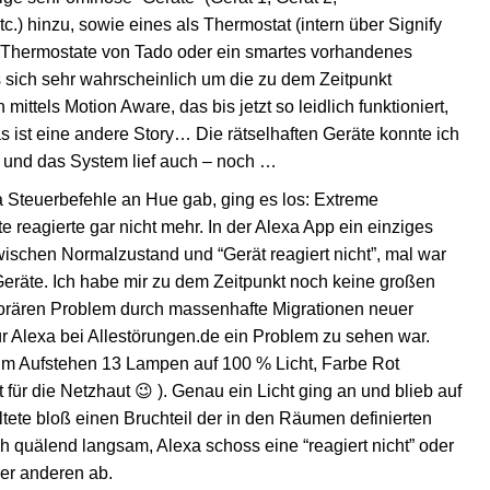
.) hinzu, sowie eines als Thermostat (intern über Signify
 Thermostate von Tado oder ein smartes vorhandenes
 sich sehr wahrscheinlich um die zu dem Zeitpunkt
tels Motion Aware, das bis jetzt so leidlich funktioniert,
as ist eine andere Story… Die rätselhaften Geräte konnte ich
s und das System lief auch – noch …
xa Steuerbefehle an Hue gab, ging es los: Extreme
reagierte gar nicht mehr. In der Alexa App ein einziges
ischen Normalzustand und “Gerät reagiert nicht”, mal war
eräte. Ich habe mir zu dem Zeitpunkt noch keine großen
rären Problem durch massenhafte Migrationen neuer
ür Alexa bei Allestörungen.de ein Problem zu sehen war.
um Aufstehen 13 Lampen auf 100 % Licht, Farbe Rot
t für die Netzhaut 😉 ). Genau ein Licht ging an und blieb auf
ltete bloß einen Bruchteil der in den Räumen definierten
quälend langsam, Alexa schoss eine “reagiert nicht” oder
der anderen ab.