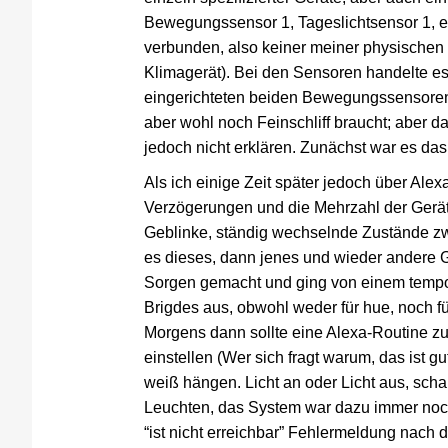
Bewegungssensor 1, Tageslichtsensor 1, etc
verbunden, also keiner meiner physischen
Klimagerät). Bei den Sensoren handelte es
eingerichteten beiden Bewegungssensoren mit
aber wohl noch Feinschliff braucht; aber d
jedoch nicht erklären. Zunächst war es da
Als ich einige Zeit später jedoch über Ale
Verzögerungen und die Mehrzahl der Geräte 
Geblinke, ständig wechselnde Zustände zw
es dieses, dann jenes und wieder andere G
Sorgen gemacht und ging von einem tempo
Brigdes aus, obwohl weder für hue, noch f
Morgens dann sollte eine Alexa-Routine z
einstellen (Wer sich fragt warum, das ist gu
weiß hängen. Licht an oder Licht aus, scha
Leuchten, das System war dazu immer noch 
“ist nicht erreichbar” Fehlermeldung nach 