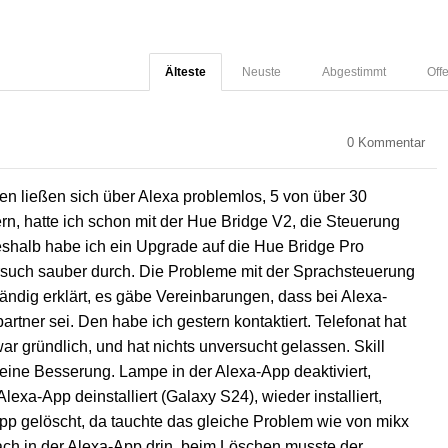
Älteste
Neuste
Abgestimmt
Off
0
Kommentar
n ließen sich über Alexa problemlos, 5 von über 30
n, hatte ich schon mit der Hue Bridge V2, die Steuerung
Deshalb habe ich ein Upgrade auf die Hue Bridge Pro
ersuch sauber durch. Die Probleme mit der Sprachsteuerung
tändig erklärt, es gäbe Vereinbarungen, dass bei Alexa-
ner sei. Den habe ich gestern kontaktiert. Telefonat hat
ar gründlich, und hat nichts unversucht gelassen. Skill
 keine Besserung. Lampe in der Alexa-App deaktiviert,
Alexa-App deinstalliert (Galaxy S24), wieder installiert,
p gelöscht, da tauchte das gleiche Problem wie von mikx
ch in der Alexa-App drin, beim Löschen musste der