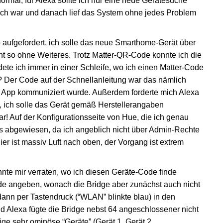
rmal, für Alexa sollte ich nur eine neue Gerätesuche
eich war und danach lief das System ohne jedes Problem
p aufgefordert, ich solle das neue Smarthome-Gerät über
ht so ohne Weiteres. Trotz Matter-QR-Code konnte ich die
dete ich immer in einer Schleife, wo ich einen Matter-Code
? Der Code auf der Schnellanleitung war das nämlich
er App kommuniziert wurde. Außerdem forderte mich Alexa
 ich solle das Gerät gemäß Herstellerangaben
r! Auf der Konfigurationsseite von Hue, die ich genau
ns abgewiesen, da ich angeblich nicht über Admin-Rechte
Hier ist massiv Luft nach oben, der Vorgang ist extrem
te mir verraten, wo ich diesen Geräte-Code finde
de angeben, wonach die Bridge aber zunächst auch nicht
ann per Tastendruck (“WLAN” blinkte blau) in den
d Alexa fügte die Bridge nebst 64 angeschlossener nicht
nige sehr ominöse “Geräte” (Gerät 1, Gerät 2,