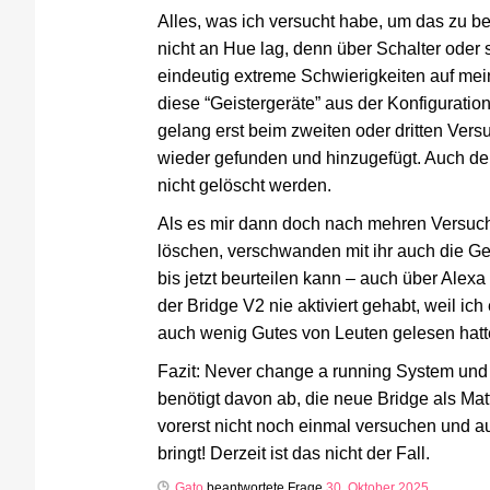
Alles, was ich versucht habe, um das zu b
nicht an Hue lag, denn über Schalter oder s
eindeutig extreme Schwierigkeiten auf mei
diese “Geistergeräte” aus der Konfiguratio
gelang erst beim zweiten oder dritten Ver
wieder gefunden und hinzugefügt. Auch der
nicht gelöscht werden.
Als es mir dann doch nach mehren Versuch
löschen, verschwanden mit ihr auch die Gei
bis jetzt beurteilen kann – auch über Alexa
der Bridge V2 nie aktiviert gehabt, weil ic
auch wenig Gutes von Leuten gelesen hatt
Fazit: Never change a running System und 
benötigt davon ab, die neue Bridge als Mat
vorerst nicht noch einmal versuchen und a
bringt! Derzeit ist das nicht der Fall.
Gato
beantwortete Frage
30. Oktober 2025