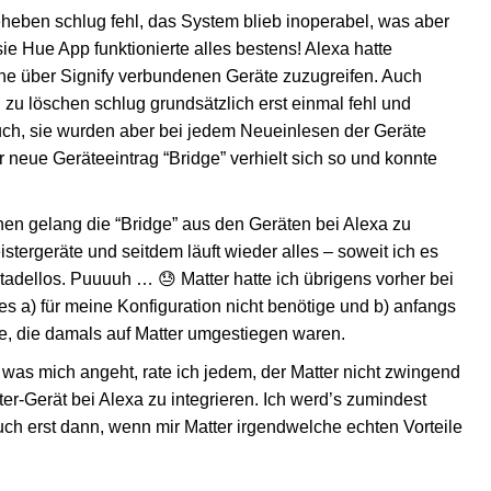
eheben schlug fehl, das System blieb inoperabel, was aber
ie Hue App funktionierte alles bestens! Alexa hatte
ne über Signify verbundenen Geräte zuzugreifen. Auch
n zu löschen schlug grundsätzlich erst einmal fehl und
such, sie wurden aber bei jedem Neueinlesen der Geräte
 neue Geräteeintrag “Bridge” verhielt sich so und konnte
en gelang die “Bridge” aus den Geräten bei Alexa zu
stergeräte und seitdem läuft wieder alles – soweit ich es
 tadellos. Puuuuh … 😓 Matter hatte ich übrigens vorher bei
h es a) für meine Konfiguration nicht benötige und b) anfangs
e, die damals auf Matter umgestiegen waren.
was mich angeht, rate ich jedem, der Matter nicht zwingend
ter-Gerät bei Alexa zu integrieren. Ich werd’s zumindest
uch erst dann, wenn mir Matter irgendwelche echten Vorteile