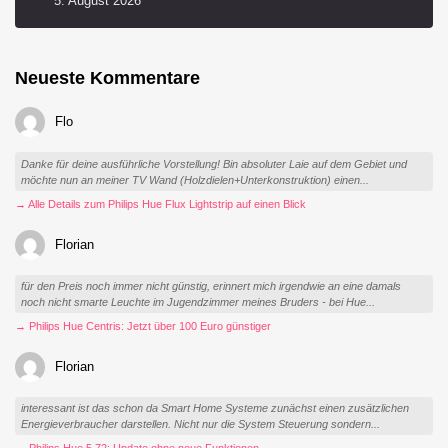
5. August 2026
Neueste Kommentare
Flo
Danke für deine ausführliche Vorstellung! Bin absoluter Laie auf dem Gebiet und
möchte nun an meiner TV Wand (Holzdielen+Unterkonstruktion) einen...
→ Alle Details zum Philips Hue Flux Lightstrip auf einen Blick
Florian
für den Preis noch immer nicht günstig, erinnert mich irgendwie an eine damals
noch nicht smarte Leuchte im Jugendzimmer meines Bruders - bei Hue...
→ Philips Hue Centris: Jetzt über 100 Euro günstiger
Florian
interessant ist das schon da Smart Home Systeme zunächst einen zusätzlichen
Energieverbraucher darstellen. Nicht nur die System Steuerung sondern...
→ Philips Hue 5.72: Update ohne neue Funktionen