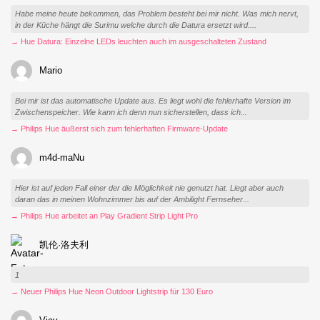
Habe meine heute bekommen, das Problem besteht bei mir nicht. Was mich nervt,
in der Küche hängt die Surimu welche durch die Datura ersetzt wird....
→ Hue Datura: Einzelne LEDs leuchten auch im ausgeschalteten Zustand
Mario
Bei mir ist das automatische Update aus. Es liegt wohl die fehlerhafte Version im
Zwischenspeicher. Wie kann ich denn nun sicherstellen, dass ich...
→ Philips Hue äußerst sich zum fehlerhaften Firmware-Update
m4d-maNu
Hier ist auf jeden Fall einer der die Möglichkeit nie genutzt hat. Liegt aber auch
daran das in meinen Wohnzimmer bis auf der Ambilight Fernseher...
→ Philips Hue arbeitet an Play Gradient Strip Light Pro
凯伦·洛夫利
1
→ Neuer Philips Hue Neon Outdoor Lightstrip für 130 Euro