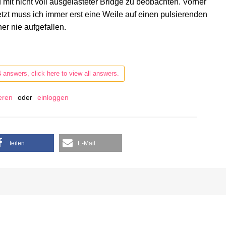
 mit nicht voll ausgelasteter Bridge zu beobachten. Vorher
Jetzt muss ich immer erst eine Weile auf einen pulsierenden
er nie aufgefallen.
4 answers, click here to view all answers.
ieren
oder
einloggen
teilen
E-Mail