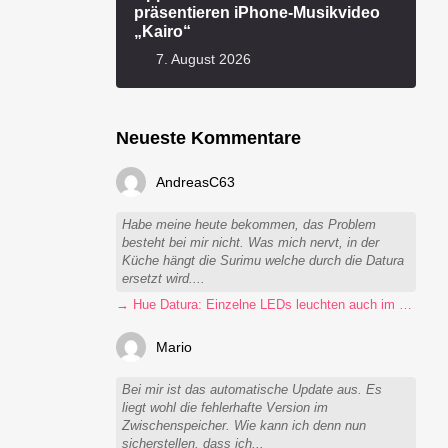
präsentieren iPhone-Musikvideo
„Kairo“
7. August 2026
Neueste Kommentare
AndreasC63
Habe meine heute bekommen, das Problem
besteht bei mir nicht. Was mich nervt, in der
Küche hängt die Surimu welche durch die Datura
ersetzt wird....
→ Hue Datura: Einzelne LEDs leuchten auch im ausgeschalteten Zustand
Mario
Bei mir ist das automatische Update aus. Es
liegt wohl die fehlerhafte Version im
Zwischenspeicher. Wie kann ich denn nun
sicherstellen, dass ich...