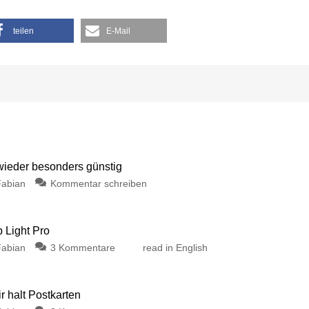
teilen
E-Mail
 wieder besonders günstig
Fabian
Kommentar schreiben
p Light Pro
Fabian
3 Kommentare
read in English
 halt Postkarten