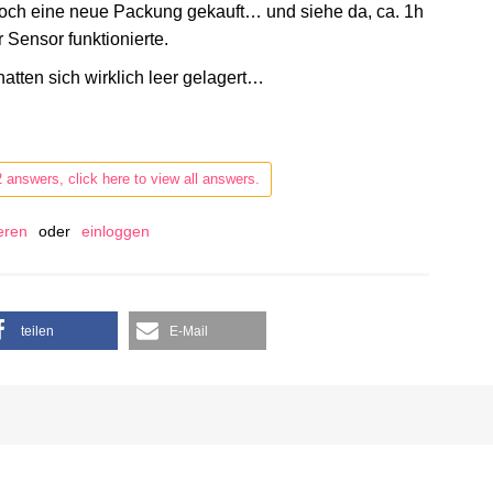
doch eine neue Packung gekauft… und siehe da, ca. 1h
 Sensor funktionierte.
atten sich wirklich leer gelagert…
2 answers, click here to view all answers.
ieren
oder
einloggen
teilen
E-Mail