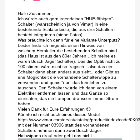
Hallo Zusammen,
Ich würde auch gern irgendeinen “HUE-fähigen”-
Schalter (wahrscheinlich ja von Vimar) in eine
bestehende Schlaterleiste, die aus drei Schaltern
besteht integrieren (siehe Fotos).
Was bräuchte ich denn für eine Variante Unterputz?
Leider finde ich nirgends einen Hinweis von
welchem Hersteller die bestehenden Schalter sind
(das Haus ist aus den 80er Jahren…ich meine es
wären Busch Jäger Schalter). Das die Optik nicht zu
100 stimmt wäre nicht so tragisch…also das ein
Schalter dann eben anders aus sieht…oder Gibt es
ene Möglichkeit die vorhandene Schalterwippe zu
verwenden und quais “nur” das Inneleben zu
tauschen. Den Schalter würde ich dann von einem
Elektriker entfernen lassen und das Ganze so
einrichten, das die Lampen draussen immer Strom
haben.
Vielen Dank für Eure Erfahrungen 🙂
Könnte ich nicht auch eines dieses Modul
https://www.vimar.com/de/int/catalog/product/index/code/0K0
mit der Nummer 03906 statt des vorhandenen
Schalters nehmen dann zwei Busch-Jäger
Halbwippen drauf oder geht das nicht…