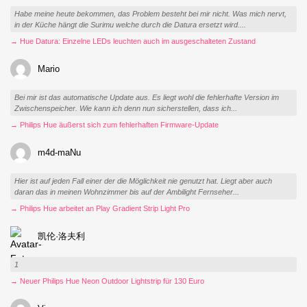
Habe meine heute bekommen, das Problem besteht bei mir nicht. Was mich nervt,
in der Küche hängt die Surimu welche durch die Datura ersetzt wird....
→ Hue Datura: Einzelne LEDs leuchten auch im ausgeschalteten Zustand
Mario
Bei mir ist das automatische Update aus. Es liegt wohl die fehlerhafte Version im
Zwischenspeicher. Wie kann ich denn nun sicherstellen, dass ich...
→ Philips Hue äußerst sich zum fehlerhaften Firmware-Update
m4d-maNu
Hier ist auf jeden Fall einer der die Möglichkeit nie genutzt hat. Liegt aber auch
daran das in meinen Wohnzimmer bis auf der Ambilight Fernseher...
→ Philips Hue arbeitet an Play Gradient Strip Light Pro
凯伦·洛夫利
1
→ Neuer Philips Hue Neon Outdoor Lightstrip für 130 Euro