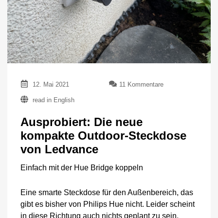
zu
12. Mai 2021
11 Kommentare
Ausprobiert:
read in English
Die
neue
Ausprobiert: Die neue
kompakte
Outdoor-
kompakte Outdoor-Steckdose
Steckdose
von Ledvance
von
Ledvance
Einfach mit der Hue Bridge koppeln
Eine smarte Steckdose für den Außenbereich, das
gibt es bisher von Philips Hue nicht. Leider scheint
in diese Richtung auch nichts geplant zu sein,