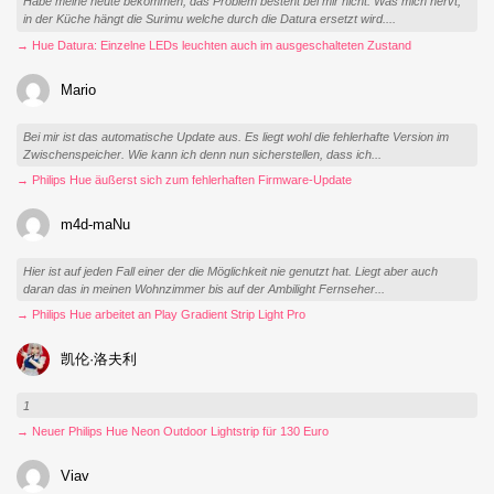
Habe meine heute bekommen, das Problem besteht bei mir nicht. Was mich nervt,
in der Küche hängt die Surimu welche durch die Datura ersetzt wird....
→ Hue Datura: Einzelne LEDs leuchten auch im ausgeschalteten Zustand
Mario
Bei mir ist das automatische Update aus. Es liegt wohl die fehlerhafte Version im
Zwischenspeicher. Wie kann ich denn nun sicherstellen, dass ich...
→ Philips Hue äußerst sich zum fehlerhaften Firmware-Update
m4d-maNu
Hier ist auf jeden Fall einer der die Möglichkeit nie genutzt hat. Liegt aber auch
daran das in meinen Wohnzimmer bis auf der Ambilight Fernseher...
→ Philips Hue arbeitet an Play Gradient Strip Light Pro
凯伦·洛夫利
1
→ Neuer Philips Hue Neon Outdoor Lightstrip für 130 Euro
Viav