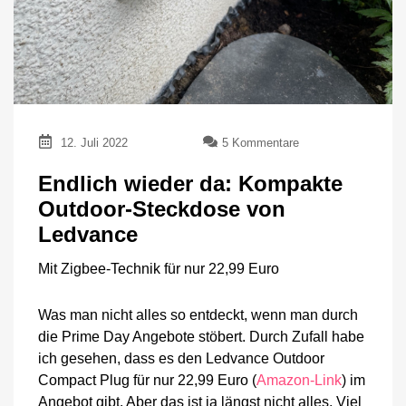
zu
12. Juli 2022
5 Kommentare
Endlich
wieder
Endlich wieder da: Kompakte
da:
Outdoor-Steckdose von
Kompakte
Outdoor-
Ledvance
Steckdose
von
Mit Zigbee-Technik für nur 22,99 Euro
Ledvance
Was man nicht alles so entdeckt, wenn man durch
die Prime Day Angebote stöbert. Durch Zufall habe
ich gesehen, dass es den Ledvance Outdoor
Compact Plug für nur 22,99 Euro (
Amazon-Link
) im
Angebot gibt. Aber das ist ja längst nicht alles. Viel