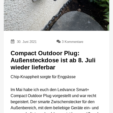
zu
30. Juni 2021
3 Kommentare
Compact
Outdoor
Compact Outdoor Plug:
Plug:
Außensteckdose ist ab 8. Juli
Außensteckdose
ist
wieder lieferbar
ab
8.
Chip-Knappheit sorgte für Engpässe
Juli
wieder
Im Mai habe ich euch den Ledvance Smart+
lieferbar
Compact Outdoor Plug vorgestellt und war recht
begeistert. Der smarte Zwischenstecker für den
Außenbereich, mit dem beliebige Geräte ein- und