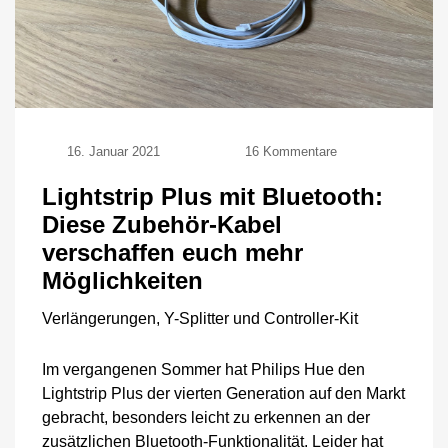
zu
16. Januar 2021
16 Kommentare
Lightstrip
Plus
Lightstrip Plus mit Bluetooth:
mit
Diese Zubehör-Kabel
Bluetooth:
Diese
verschaffen euch mehr
Zubehör-
Möglichkeiten
Kabel
verschaffen
Verlängerungen, Y-Splitter und Controller-Kit
euch
mehr
Möglichkeiten
Im vergangenen Sommer hat Philips Hue den
Lightstrip Plus der vierten Generation auf den Markt
gebracht, besonders leicht zu erkennen an der
zusätzlichen Bluetooth-Funktionalität. Leider hat