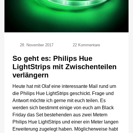
zu
28. November 2017
22 Kommentare
So
geht
So geht es: Philips Hue
es:
LightStrips mit Zwischenteilen
Philips
Hue
verlängern
LightStrips
mit
Heute hat mit Olaf eine interessante Mail rund um
Zwischenteilen
die Philips Hue LightStrips geschickt. Frage und
verlängern
Antwort möchte ich gerne mit euch teilen. Es
werden sich bestimmt einige von euch am Black
Friday das Set bestehenden aus zwei Metern
Philips Hue LightStrips und einer ein Meter langen
Erweiterung zugelegt haben. Möglicherweise habt