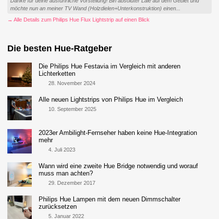
Danke für deine ausführliche Vorstellung! Bin absoluter Laie auf dem Gebiet und
möchte nun an meiner TV Wand (Holzdielen+Unterkonstruktion) einen...
→ Alle Details zum Philips Hue Flux Lightstrip auf einen Blick
Die besten Hue-Ratgeber
Die Philips Hue Festavia im Vergleich mit anderen
Lichterketten
28. November 2024
Alle neuen Lightstrips von Philips Hue im Vergleich
10. September 2025
2023er Ambilight-Fernseher haben keine Hue-Integration
mehr
4. Juli 2023
Wann wird eine zweite Hue Bridge notwendig und worauf
muss man achten?
29. Dezember 2017
Philips Hue Lampen mit dem neuen Dimmschalter
zurücksetzen
5. Januar 2022