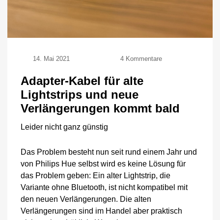
zu
14. Mai 2021
4 Kommentare
Adapter-
Kabel
Adapter-Kabel für alte
für
Lightstrips und neue
alte
Lightstrips
Verlängerungen kommt bald
und
neue
Leider nicht ganz günstig
Verlängerungen
kommt
Das Problem besteht nun seit rund einem Jahr und
bald
von Philips Hue selbst wird es keine Lösung für
das Problem geben: Ein alter Lightstrip, die
Variante ohne Bluetooth, ist nicht kompatibel mit
den neuen Verlängerungen. Die alten
Verlängerungen sind im Handel aber praktisch