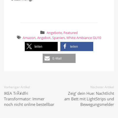
Angebote
,
Featured
Amazon
,
Angebot
,
Spanien
,
White Ambiance GU10
teilen
teilen
E-Mail
Vorheriger Artikel
Nächster Artikel
IKEA TrÃ¥dfri
Zeig’ dein Hue: Nachtlicht
Transformator: Immer
am Bett mit LightStrips und
noch nicht online bestellbar
Bewegungsmelder