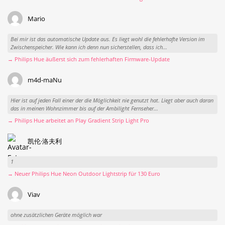
Mario
Bei mir ist das automatische Update aus. Es liegt wohl die fehlerhafte Version im
Zwischenspeicher. Wie kann ich denn nun sicherstellen, dass ich...
→ Philips Hue äußerst sich zum fehlerhaften Firmware-Update
m4d-maNu
Hier ist auf jeden Fall einer der die Möglichkeit nie genutzt hat. Liegt aber auch daran
das in meinen Wohnzimmer bis auf der Ambilight Fernseher...
→ Philips Hue arbeitet an Play Gradient Strip Light Pro
凯伦·洛夫利
1
→ Neuer Philips Hue Neon Outdoor Lightstrip für 130 Euro
Viav
ohne zusätzlichen Geräte möglich war