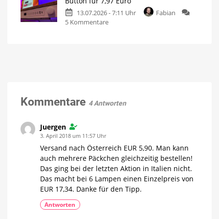
Button für 7,97 Euro
Play
Ausgestattet
mit
13.07.2026 - 7:11 Uhr
Fabian
Leuchten
Gradient-
Funktion
zu
5 Kommentare
jetzt
Schon
im
ausverkauft:
Angebot
Alter
kaufen
Hue
15
Prozent
Smart
sparen
Button
für
7,97
Kommentare
4 Antworten
Euro
Neue
Generation
deutlich
Juergen
größer
3. April 2018 um 11:57 Uhr
Versand nach Österreich EUR 5,90. Man kann
auch mehrere Päckchen gleichzeitig bestellen!
Das ging bei der letzten Aktion in Italien nicht.
Das macht bei 6 Lampen einen Einzelpreis von
EUR 17,34. Danke für den Tipp.
Antworten