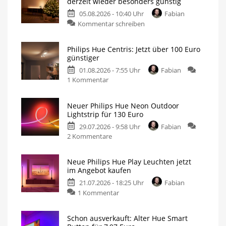
derzeit wieder besonders günstig
05.08.2026 - 10:40 Uhr
Fabian
zu
Kommentar schreiben
Philips
Hue
Philips Hue Centris: Jetzt über 100 Euro
Festavia
günstiger
Lichterkette
01.08.2026 - 7:55 Uhr
Fabian
derzeit
zu
1 Kommentar
wieder
Philips
besonders
Hue
günstig
Neuer Philips Hue Neon Outdoor
Centris:
20
Lightstrip für 130 Euro
Meter
Jetzt
mit
200
29.07.2026 - 9:58 Uhr
Fabian
über
LEDs
für
zu
2 Kommentare
100
nur
140
Neuer
Euro
Euro
Philips
günstiger
Neue Philips Hue Play Leuchten jetzt
Hue
Individuelle
im Angebot kaufen
Deckenleuchte
Neon
mit
1.630
21.07.2026 - 18:25 Uhr
Fabian
Outdoor
Lumen
zu
1 Kommentar
Lightstrip
Neue
für
Philips
130
Schon ausverkauft: Alter Hue Smart
Hue
Euro