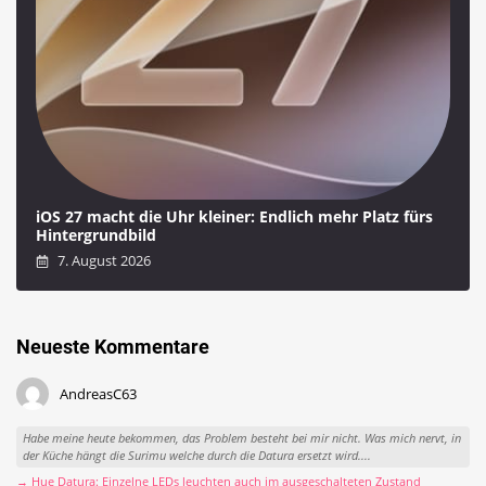
iOS 27 macht die Uhr kleiner: Endlich mehr Platz fürs
Hintergrundbild
7. August 2026
Neueste Kommentare
AndreasC63
Habe meine heute bekommen, das Problem besteht bei mir nicht. Was mich nervt, in
der Küche hängt die Surimu welche durch die Datura ersetzt wird....
→ Hue Datura: Einzelne LEDs leuchten auch im ausgeschalteten Zustand