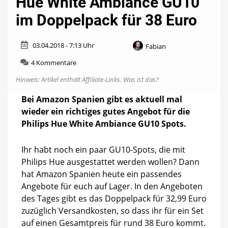
Hue White Ambiance GU10
im Doppelpack für 38 Euro
03.04.2018 - 7:13 Uhr
Fabian
zu
4 Kommentare
Hue
Hinweis: Artikel enthält Affiliate-Links.
Was ist das?
White
Ambiance
Bei Amazon Spanien gibt es aktuell mal
GU10
wieder ein richtiges gutes Angebot für die
im
Doppelpack
Philips Hue White Ambiance GU10 Spots.
für
38
Ihr habt noch ein paar GU10-Spots, die mit
Euro
Philips Hue ausgestattet werden wollen? Dann
hat Amazon Spanien heute ein passendes
Angebote für euch auf Lager. In den Angeboten
des Tages gibt es das Doppelpack für 32,99 Euro
zuzüglich Versandkosten, so dass ihr für ein Set
auf einen Gesamtpreis für rund 38 Euro kommt.