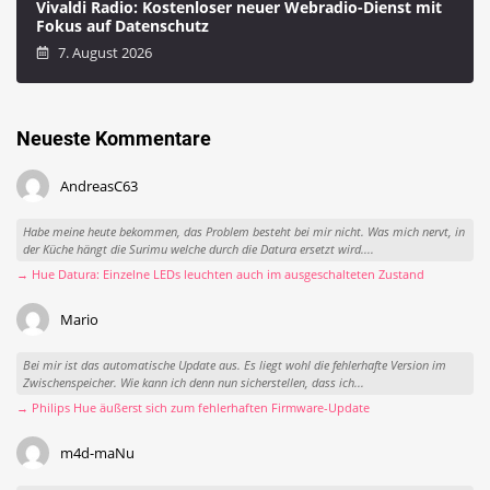
Vivaldi Radio: Kostenloser neuer Webradio-Dienst mit
Fokus auf Datenschutz
7. August 2026
Neueste Kommentare
AndreasC63
Habe meine heute bekommen, das Problem besteht bei mir nicht. Was mich nervt, in
der Küche hängt die Surimu welche durch die Datura ersetzt wird....
→ Hue Datura: Einzelne LEDs leuchten auch im ausgeschalteten Zustand
Mario
Bei mir ist das automatische Update aus. Es liegt wohl die fehlerhafte Version im
Zwischenspeicher. Wie kann ich denn nun sicherstellen, dass ich...
→ Philips Hue äußerst sich zum fehlerhaften Firmware-Update
m4d-maNu