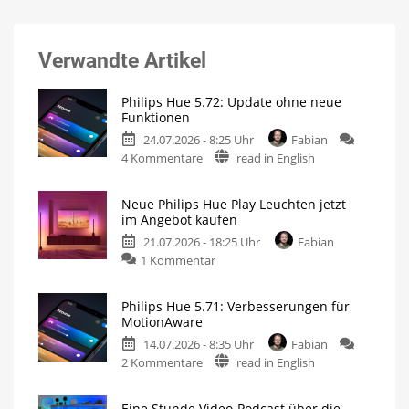
Verwandte Artikel
Philips Hue 5.72: Update ohne neue
Funktionen
24.07.2026 - 8:25 Uhr
Fabian
zu
4 Kommentare
read in English
Philips
Hue
Neue Philips Hue Play Leuchten jetzt
5.72:
im Angebot kaufen
Update
21.07.2026 - 18:25 Uhr
Fabian
ohne
zu
1 Kommentar
neue
Neue
Funktionen
Philips
Mit
Umfrage
Philips Hue 5.71: Verbesserungen für
Hue
rund
MotionAware
um
Play
das
Thema
14.07.2026 - 8:35 Uhr
Fabian
Leuchten
Energieverbrauch
zu
2 Kommentare
read in English
jetzt
Philips
im
Hue
Angebot
Eine Stunde Video-Podcast über die