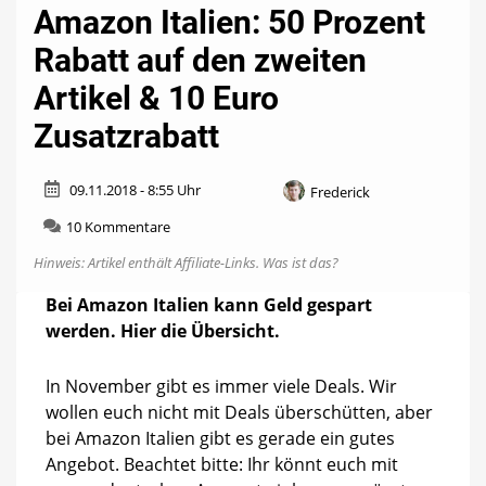
Amazon Italien: 50 Prozent
Rabatt auf den zweiten
Artikel & 10 Euro
Zusatzrabatt
09.11.2018 - 8:55 Uhr
Frederick
zu
10 Kommentare
Amazon
Hinweis: Artikel enthält Affiliate-Links.
Was ist das?
Italien:
50
Bei Amazon Italien kann Geld gespart
Prozent
werden. Hier die Übersicht.
Rabatt
auf
den
In November gibt es immer viele Deals. Wir
zweiten
wollen euch nicht mit Deals überschütten, aber
Artikel
&
bei Amazon Italien gibt es gerade ein gutes
10
Angebot. Beachtet bitte: Ihr könnt euch mit
Euro