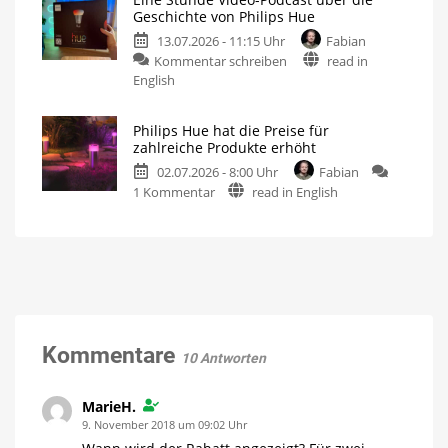
5.71:
kaufen
Geschichte von Philips Hue
Verbesserungen
15
Prozent
13.07.2026 - 11:15 Uhr
Fabian
für
sparen
zu
Kommentar schreiben
read in
MotionAware
Eine
English
Bewegungszonen
noch
Stunde
einfacher
erstellen
Video-
Philips Hue hat die Preise für
Podcast
zahlreiche Produkte erhöht
über
02.07.2026 - 8:00 Uhr
Fabian
die
zu
1 Kommentar
read in English
Geschichte
Philips
von
Hue
Philips
hat
Hue
die
Jetzt
kostenlos
Preise
auf
YouTube
für
anschauen
zahlreiche
Produkte
Kommentare
10 Antworten
erhöht
Bis
zu
15
MarieH.
Euro
teurer
9. November 2018 um 09:02 Uhr