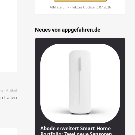
Affiliate-Link - letztes Update: 3.07.2026
Neues von appgefahren.de
er Artikel
 Italien
Abode erweitert Smart-Home-
Portfolio: Zwei neue Sensoren