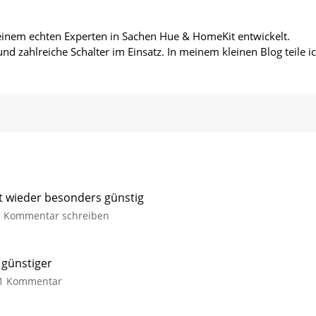
 einem echten Experten in Sachen Hue & HomeKit entwickelt.
d zahlreiche Schalter im Einsatz. In meinem kleinen Blog teile i
it wieder besonders günstig
zu
Kommentar schreiben
Philips
Hue
Festavia
 günstiger
Lichterkette
zu
1 Kommentar
derzeit
Philips
wieder
Hue