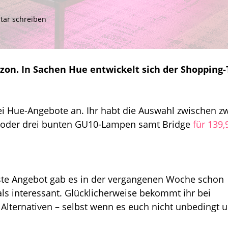
zu
ar schreiben
Cyber
Monday:
Das
sind
zon. In Sachen Hue entwickelt sich der Shopping-
die
besseren
Angebote
aus
i Hue-Angebote an. Ihr habt die Auswahl zwischen z
der
oder drei bunten GU10-Lampen samt Bridge
für 139,
Hue-
Welt
erste Angebot gab es in der vergangenen Woche schon
als interessant. Glücklicherweise bekommt ihr bei
Alternativen – selbst wenn es euch nicht unbedingt 