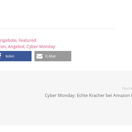
ngebote
,
Featured
zon
,
Angebot
,
Cyber Monday
teilen
E-Mail
Nächst
Cyber Monday: Echte Kracher bei Amazon in