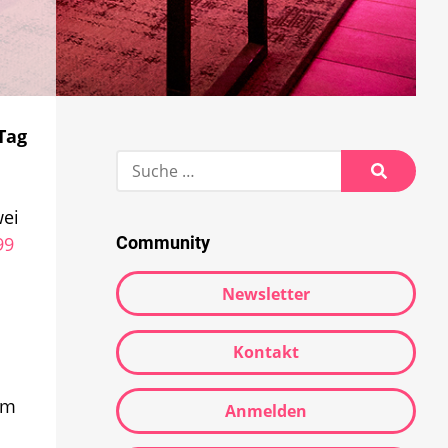
Tag
Suche
nach:
Suche
wei
99
Community
Newsletter
Kontakt
um
Anmelden