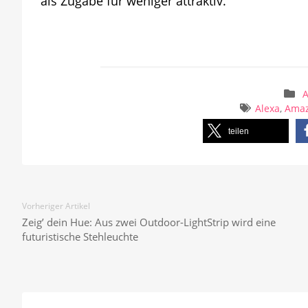
als Zugabe für weniger attraktiv.
A
Alexa
,
Ama
teilen
Vorheriger Artikel
Zeig’ dein Hue: Aus zwei Outdoor-LightStrip wird eine
futuristische Stehleuchte