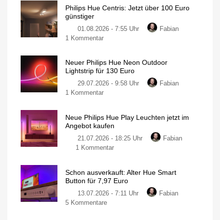
Hue
Philips Hue Centris: Jetzt über 100 Euro
Festavia
günstiger
Lichterkette
01.08.2026 - 7:55 Uhr
Fabian
derzeit
zu
1 Kommentar
wieder
Philips
besonders
Hue
günstig
Neuer Philips Hue Neon Outdoor
Centris:
20
Lightstrip für 130 Euro
Meter
Jetzt
mit
200
29.07.2026 - 9:58 Uhr
Fabian
über
LEDs
für
zu
1 Kommentar
100
nur
140
Neuer
Euro
Euro
Philips
günstiger
Neue Philips Hue Play Leuchten jetzt im
Hue
Individuelle
Angebot kaufen
Deckenleuchte
Neon
mit
1.630
21.07.2026 - 18:25 Uhr
Fabian
Outdoor
Lumen
zu
1 Kommentar
Lightstrip
Neue
für
Philips
130
Schon ausverkauft: Alter Hue Smart
Hue
Euro
Button für 7,97 Euro
Play
Ausgestattet
mit
13.07.2026 - 7:11 Uhr
Fabian
Leuchten
Gradient-
Funktion
zu
5 Kommentare
jetzt
Schon
im