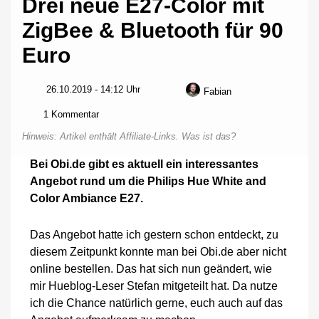
Drei neue E27-Color mit
ZigBee & Bluetooth für 90
Euro
26.10.2019 - 14:12 Uhr
Fabian
zu
1 Kommentar
Drei
Hinweis: Artikel enthält Affiliate-Links.
Was ist das?
neue
E27-
Bei Obi.de gibt es aktuell ein interessantes
Color
Angebot rund um die Philips Hue White and
mit
ZigBee
Color Ambiance E27.
&
Bluetooth
Das Angebot hatte ich gestern schon entdeckt, zu
für
90
diesem Zeitpunkt konnte man bei Obi.de aber nicht
Euro
online bestellen. Das hat sich nun geändert, wie
mir Hueblog-Leser Stefan mitgeteilt hat. Da nutze
ich die Chance natürlich gerne, euch auch auf das