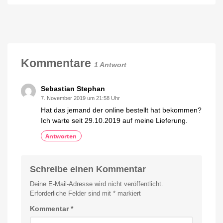
ausverkauft:
Angebot
Alter
kaufen
Hue
15
Prozent
Smart
sparen
Button
für
7,97
Kommentare
1 Antwort
Euro
Neue
Generation
deutlich
Sebastian Stephan
größer
7. November 2019 um 21:58 Uhr
Hat das jemand der online bestellt hat bekommen?
Ich warte seit 29.10.2019 auf meine Lieferung.
Antworten
Schreibe einen Kommentar
Deine E-Mail-Adresse wird nicht veröffentlicht.
Erforderliche Felder sind mit
*
markiert
Kommentar
*