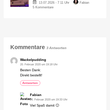
13.07.2026 - 7:11 Uhr
Fabian
Leuchten
Gradient-
Funktion
zu
5 Kommentare
jetzt
Schon
im
ausverkauft:
Angebot
Alter
kaufen
Hue
15
Prozent
Smart
sparen
Button
für
7,97
Kommentare
3 Antworten
Euro
Neue
Generation
deutlich
Wackelpudding
größer
20. Februar 2020 um 19:18 Uhr
Besten Dank:
Direkt bestellt!
Antworten
Fabian
20. Februar 2020 um 19:33 Uhr
Viel Spaß damit 🙂