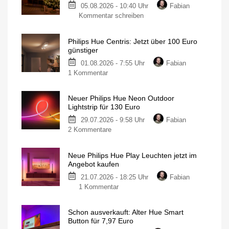
05.08.2026 - 10:40 Uhr
Fabian
zu
Kommentar schreiben
Philips
Hue
Philips Hue Centris: Jetzt über 100 Euro
Festavia
günstiger
Lichterkette
01.08.2026 - 7:55 Uhr
Fabian
derzeit
zu
1 Kommentar
wieder
Philips
besonders
Hue
günstig
Neuer Philips Hue Neon Outdoor
Centris:
20
Lightstrip für 130 Euro
Meter
Jetzt
mit
200
29.07.2026 - 9:58 Uhr
Fabian
über
LEDs
für
zu
2 Kommentare
100
nur
140
Neuer
Euro
Euro
Philips
günstiger
Neue Philips Hue Play Leuchten jetzt im
Hue
Individuelle
Angebot kaufen
Deckenleuchte
Neon
mit
1.630
21.07.2026 - 18:25 Uhr
Fabian
Outdoor
Lumen
zu
1 Kommentar
Lightstrip
Neue
für
Philips
130
Schon ausverkauft: Alter Hue Smart
Hue
Euro
Button für 7,97 Euro
Play
Ausgestattet
mit