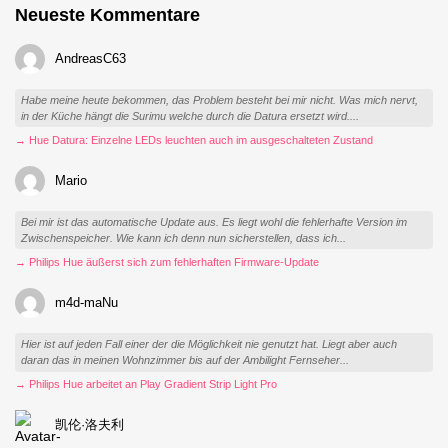
Neueste Kommentare
AndreasC63
Habe meine heute bekommen, das Problem besteht bei mir nicht. Was mich nervt,
in der Küche hängt die Surimu welche durch die Datura ersetzt wird....
→ Hue Datura: Einzelne LEDs leuchten auch im ausgeschalteten Zustand
Mario
Bei mir ist das automatische Update aus. Es liegt wohl die fehlerhafte Version im
Zwischenspeicher. Wie kann ich denn nun sicherstellen, dass ich...
→ Philips Hue äußerst sich zum fehlerhaften Firmware-Update
m4d-maNu
Hier ist auf jeden Fall einer der die Möglichkeit nie genutzt hat. Liegt aber auch
daran das in meinen Wohnzimmer bis auf der Ambilight Fernseher...
→ Philips Hue arbeitet an Play Gradient Strip Light Pro
凯伦·洛夫利