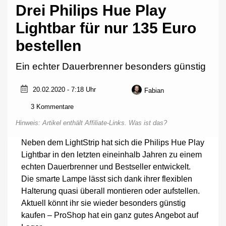
Drei Philips Hue Play
Lightbar für nur 135 Euro
bestellen
Ein echter Dauerbrenner besonders günstig
20.02.2020 - 7:18 Uhr
Fabian
zu
3 Kommentare
Drei
Hinweis: Artikel enthält Affiliate-Links.
Was ist das?
Philips
Hue
Neben dem LightStrip hat sich die Philips Hue Play
Play
Lightbar in den letzten eineinhalb Jahren zu einem
Lightbar
für
echten Dauerbrenner und Bestseller entwickelt.
nur
Die smarte Lampe lässt sich dank ihrer flexiblen
135
Halterung quasi überall montieren oder aufstellen.
Euro
bestellen
Aktuell könnt ihr sie wieder besonders günstig
kaufen – ProShop hat ein ganz gutes Angebot auf