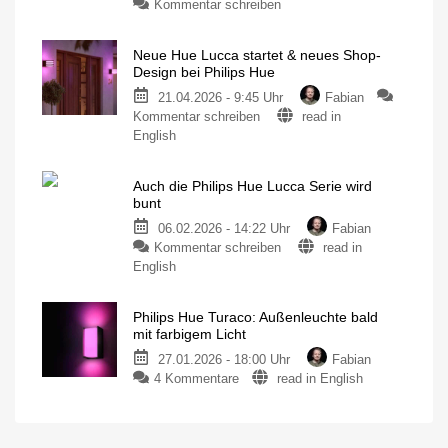
zu
Kommentar schreiben
Namen
Philips
Zwei
neue
Hue
Outdoor-
Produkte
Neue Hue Lucca startet & neues Shop-
Impress:
aufgetaucht
Design bei Philips Hue
Wandleuchte
21.04.2026 - 9:45 Uhr
Fabian
mit
zu
Kommentar schreiben
read in
Niedervolt
Neue
English
für
Hue
78,49
Lucca
Euro
Auch die Philips Hue Lucca Serie wird
startet
Perfekt
bunt
für
&
Stellen
ohne
06.02.2026 - 14:22 Uhr
Fabian
neues
Stromanschluss
zu
Kommentar schreiben
read in
Shop-
Auch
English
Design
die
bei
Philips
Philips
Philips Hue Turaco: Außenleuchte bald
Hue
Hue
mit farbigem Licht
Lucca
Das
sind
27.01.2026 - 18:00 Uhr
Fabian
Serie
die
Neuerungen
zu
4 Kommentare
read in English
wird
Philips
bunt
Hue
Das
nächste
Turaco:
kleine
Produkt-