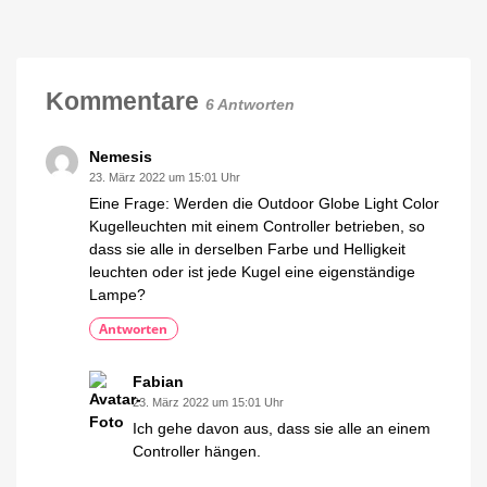
Außenleuchte
Upgrade
bald
mit
farbigem
Licht
Kommentare
6 Antworten
Der
Preis
bleibt
wohl
gleich
Nemesis
23. März 2022 um 15:01 Uhr
Eine Frage: Werden die Outdoor Globe Light Color
Kugelleuchten mit einem Controller betrieben, so
dass sie alle in derselben Farbe und Helligkeit
leuchten oder ist jede Kugel eine eigenständige
Lampe?
Antworten
Fabian
23. März 2022 um 15:01 Uhr
Ich gehe davon aus, dass sie alle an einem
Controller hängen.