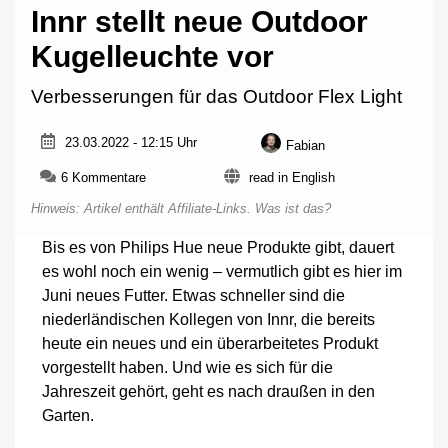
Innr stellt neue Outdoor
Kugelleuchte vor
Verbesserungen für das Outdoor Flex Light
23.03.2022 - 12:15 Uhr
Fabian
zu
6 Kommentare
read in English
Innr
Hinweis: Artikel enthält Affiliate-Links.
Was ist das?
stellt
neue
Bis es von Philips Hue neue Produkte gibt, dauert
Outdoor
es wohl noch ein wenig – vermutlich gibt es hier im
Kugelleuchte
vor
Juni neues Futter. Etwas schneller sind die
niederländischen Kollegen von Innr, die bereits
heute ein neues und ein überarbeitetes Produkt
vorgestellt haben. Und wie es sich für die
Jahreszeit gehört, geht es nach draußen in den
Garten.