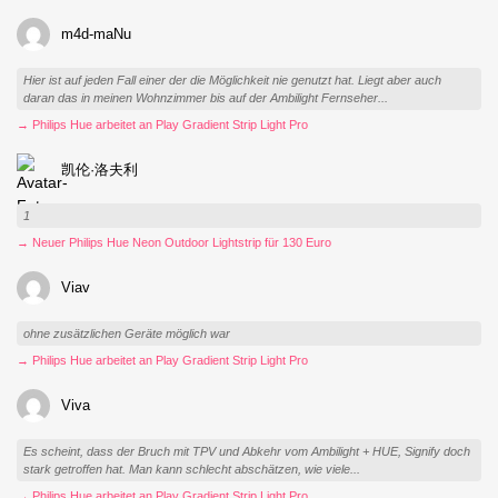
m4d-maNu
Hier ist auf jeden Fall einer der die Möglichkeit nie genutzt hat. Liegt aber auch
daran das in meinen Wohnzimmer bis auf der Ambilight Fernseher...
→ Philips Hue arbeitet an Play Gradient Strip Light Pro
凯伦·洛夫利
1
→ Neuer Philips Hue Neon Outdoor Lightstrip für 130 Euro
Viav
ohne zusätzlichen Geräte möglich war
→ Philips Hue arbeitet an Play Gradient Strip Light Pro
Viva
Es scheint, dass der Bruch mit TPV und Abkehr vom Ambilight + HUE, Signify doch
stark getroffen hat. Man kann schlecht abschätzen, wie viele...
→ Philips Hue arbeitet an Play Gradient Strip Light Pro