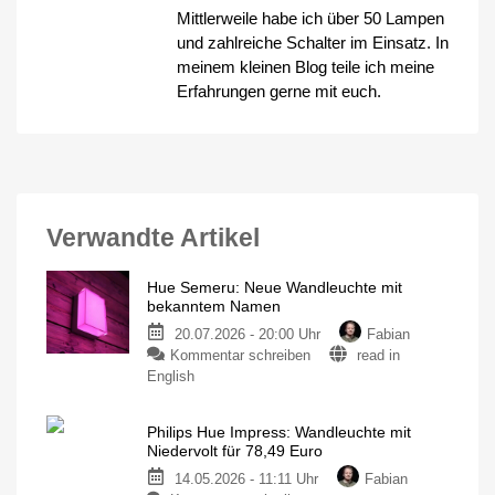
Mittlerweile habe ich über 50 Lampen
und zahlreiche Schalter im Einsatz. In
meinem kleinen Blog teile ich meine
Erfahrungen gerne mit euch.
Verwandte Artikel
Hue Semeru: Neue Wandleuchte mit
bekanntem Namen
20.07.2026 - 20:00 Uhr
Fabian
zu
Kommentar schreiben
read in
Hue
English
Semeru:
Neue
Philips Hue Impress: Wandleuchte mit
Wandleuchte
Niedervolt für 78,49 Euro
mit
14.05.2026 - 11:11 Uhr
Fabian
bekanntem