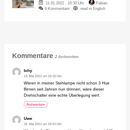
11.01.2022 - 10:30 Uhr
Fabian
und
zu
9 Kommentare
read in English
Schalter
EcoDim
ausprobiert
Filaments:
Praktisches
Zubehör
Tolle
für
klassische
E27-
Stehlampen
Leuchtmittel
mit
Smokey-
Optik
Kommentare
2 Antworten
Filament-
Lampe
in
drei
verschiedenen
Ichy
Größen
19. Mai 2022 um 18:18 Uhr
Wären in meiner Stehlampe nicht schon 3 Hue
Birnen seit Jahren nun drinnen, wäre dieser
Drehschalter eine echte Überlegung wert.
Antworten
Uwe
26. Mai 2022 um 18:24 Uhr