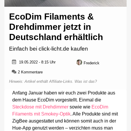
EcoDim Filaments &
Drehdimmer jetzt in
Deutschland erhältlich
Einfach bei click-licht.de kaufen
19.05.2022 - 8:15 Uhr
Frederick
zu
2 Kommentare
EcoDim
Hinweis: Artikel enthält Affiliate-Links.
Was ist das?
Filaments
&
Anfang Januar haben wir euch zwei Produkte aus
Drehdimmer
dem Hause EcoDim vorgestellt. Einmal die
jetzt
in
Steckdose mit Drehdimmer
sowie wie
EcoDim
Deutschland
Filaments mit Smokey-Optik
. Alle Produkte sind mit
erhältlich
ZigBee ausgestattet und können somit auch in der
Hue-App genutzt werden – verzichten muss man