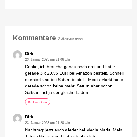
Schon
im
ausverkauft:
Angebot
Alter
kaufen
Hue
15
Prozent
Smart
sparen
Button
für
Kommentare
2 Antworten
7,97
Euro
Neue
Dirk
Generation
deutlich
23. Januar 2023 um 21:06 Uhr
größer
Danke, ich brauche genau noch drei und hatte
gerade 3 x 29,95 EUR bei Amazon bestellt. Schnell
storniert und bei Saturn bestellt. Media Markt hatte
gerade schon keine mehr, Saturn aber schon.
Seltsam, ist ja der gleiche Laden.
Antworten
Dirk
23. Januar 2023 um 21:20 Uhr
Nachtrag: jetzt auch wieder bei Media Markt. Mein
Tab im Hintergrund hat sich plötzlich