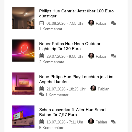
Philips
Hue
Philips Hue Centris: Jetzt über 100 Euro
Festavia
günstiger
Lichterkette
01.08.2026 - 7:55 Uhr
Fabian
derzeit
zu
1 Kommentar
wieder
Philips
besonders
Hue
günstig
Neuer Philips Hue Neon Outdoor
Centris:
20
Lightstrip für 130 Euro
Meter
Jetzt
mit
200
29.07.2026 - 9:58 Uhr
Fabian
über
LEDs
für
zu
2 Kommentare
100
nur
140
Neuer
Euro
Euro
Philips
günstiger
Neue Philips Hue Play Leuchten jetzt im
Hue
Individuelle
Angebot kaufen
Deckenleuchte
Neon
mit
1.630
21.07.2026 - 18:25 Uhr
Fabian
Outdoor
Lumen
zu
1 Kommentar
Lightstrip
Neue
für
Philips
130
Schon ausverkauft: Alter Hue Smart
Hue
Euro
Button für 7,97 Euro
Play
Ausgestattet
mit
13.07.2026 - 7:11 Uhr
Fabian
Leuchten
Gradient-
Funktion
zu
5 Kommentare
jetzt