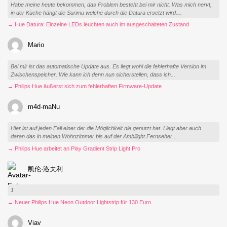
Habe meine heute bekommen, das Problem besteht bei mir nicht. Was mich nervt,
in der Küche hängt die Surimu welche durch die Datura ersetzt wird....
→ Hue Datura: Einzelne LEDs leuchten auch im ausgeschalteten Zustand
Mario
Bei mir ist das automatische Update aus. Es liegt wohl die fehlerhafte Version im
Zwischenspeicher. Wie kann ich denn nun sicherstellen, dass ich...
→ Philips Hue äußerst sich zum fehlerhaften Firmware-Update
m4d-maNu
Hier ist auf jeden Fall einer der die Möglichkeit nie genutzt hat. Liegt aber auch
daran das in meinen Wohnzimmer bis auf der Ambilight Fernseher...
→ Philips Hue arbeitet an Play Gradient Strip Light Pro
凯伦·洛夫利
1
→ Neuer Philips Hue Neon Outdoor Lightstrip für 130 Euro
Viav