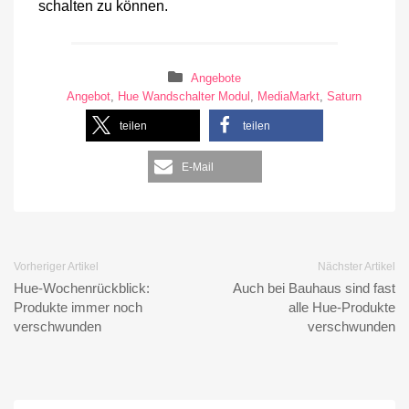
schalten zu können.
Angebote
Angebot
,
Hue Wandschalter Modul
,
MediaMarkt
,
Saturn
teilen
teilen
E-Mail
Vorheriger Artikel
Nächster Artikel
Hue-Wochenrückblick:
Auch bei Bauhaus sind fast
Produkte immer noch
alle Hue-Produkte
verschwunden
verschwunden