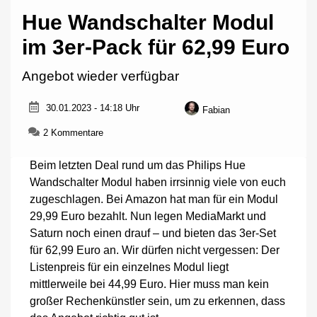
Hue Wandschalter Modul
im 3er-Pack für 62,99 Euro
Angebot wieder verfügbar
30.01.2023 - 14:18 Uhr
Fabian
zu
2 Kommentare
Hue
Wandschalter
Beim letzten Deal rund um das Philips Hue
Modul
Wandschalter Modul haben irrsinnig viele von euch
im
zugeschlagen. Bei Amazon hat man für ein Modul
3er-
Pack
29,99 Euro bezahlt. Nun legen MediaMarkt und
für
Saturn noch einen drauf – und bieten das 3er-Set
62,99
für 62,99 Euro an. Wir dürfen nicht vergessen: Der
Euro
Listenpreis für ein einzelnes Modul liegt
mittlerweile bei 44,99 Euro. Hier muss man kein
großer Rechenkünstler sein, um zu erkennen, dass