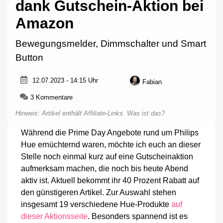
dank Gutschein-Aktion bei
Amazon
Bewegungsmelder, Dimmschalter und Smart
Button
12.07.2023 - 14:15 Uhr
Fabian
zu
3 Kommentare
Günstiges
Hinweis: Artikel enthält Affiliate-Links.
Was ist das?
Hue-
Zubehör
Während die Prime Day Angebote rund um Philips
dank
Hue ernüchternd waren, möchte ich euch an dieser
Gutschein-
Aktion
Stelle noch einmal kurz auf eine Gutscheinaktion
bei
aufmerksam machen, die noch bis heute Abend
Amazon
aktiv ist. Aktuell bekommt ihr 40 Prozent Rabatt auf
den günstigeren Artikel. Zur Auswahl stehen
insgesamt 19 verschiedene Hue-Produkte
auf
dieser Aktionsseite
. Besonders spannend ist es