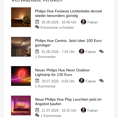
Philips Hue Festavia Lichterkette derzeit
wieder besonders günstig
05.08.2026 - 10:40 Uhr
Fabian
zu
Kommentar schreiben
Philips
Hue
Philips Hue Centris: Jetzt über 100 Euro
Festavia
günstiger
Lichterkette
01.08.2026 - 7:55 Uhr
Fabian
derzeit
zu
1 Kommentar
wieder
Philips
besonders
Hue
günstig
Neuer Philips Hue Neon Outdoor
Centris:
20
Lightstrip für 130 Euro
Meter
Jetzt
mit
200
29.07.2026 - 9:58 Uhr
Fabian
über
LEDs
für
zu
1 Kommentar
100
nur
140
Neuer
Euro
Euro
Philips
günstiger
Neue Philips Hue Play Leuchten jetzt im
Hue
Individuelle
Angebot kaufen
Deckenleuchte
Neon
mit
1.630
21.07.2026 - 18:25 Uhr
Fabian
Outdoor
Lumen
zu
1 Kommentar
Lightstrip