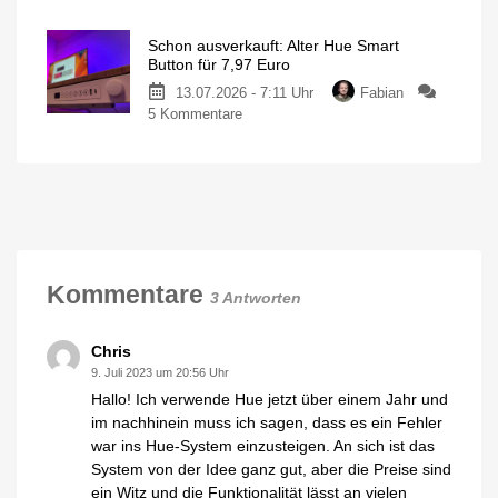
Neue
für
Philips
130
Schon ausverkauft: Alter Hue Smart
Hue
Euro
Button für 7,97 Euro
Play
Ausgestattet
mit
13.07.2026 - 7:11 Uhr
Fabian
Leuchten
Gradient-
Funktion
zu
5 Kommentare
jetzt
Schon
im
ausverkauft:
Angebot
Alter
kaufen
Hue
15
Prozent
Smart
sparen
Button
für
7,97
Kommentare
3 Antworten
Euro
Neue
Generation
deutlich
Chris
größer
9. Juli 2023 um 20:56 Uhr
Hallo! Ich verwende Hue jetzt über einem Jahr und
im nachhinein muss ich sagen, dass es ein Fehler
war ins Hue-System einzusteigen. An sich ist das
System von der Idee ganz gut, aber die Preise sind
ein Witz und die Funktionalität lässt an vielen