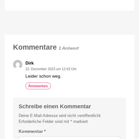
Schon
im
ausverkauft:
Angebot
Alter
kaufen
Hue
15
Prozent
Smart
sparen
Button
für
7,97
Kommentare
1 Antwort
Euro
Neue
Generation
deutlich
Dirk
größer
22. Dezember 2023 um 12:43 Uhr
Leider schon weg.
Antworten
Schreibe einen Kommentar
Deine E-Mail-Adresse wird nicht veröffentlicht.
Erforderliche Felder sind mit
*
markiert
Kommentar
*