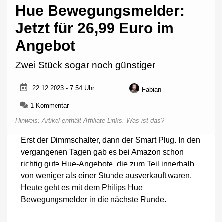
Hue Bewegungsmelder:
Jetzt für 26,99 Euro im
Angebot
Zwei Stück sogar noch günstiger
22.12.2023 - 7:54 Uhr
Fabian
zu
1 Kommentar
Hue
Hinweis: Artikel enthält Affiliate-Links.
Was ist das?
Bewegungsmelder:
Jetzt
Erst der Dimmschalter, dann der Smart Plug. In den
für
vergangenen Tagen gab es bei Amazon schon
26,99
Euro
richtig gute Hue-Angebote, die zum Teil innerhalb
im
von weniger als einer Stunde ausverkauft waren.
Angebot
Heute geht es mit dem Philips Hue
Bewegungsmelder in die nächste Runde.