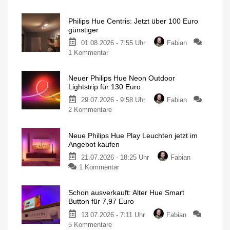
Philips
Hue
Philips Hue Centris: Jetzt über 100 Euro
Festavia
günstiger
Lichterkette
01.08.2026 - 7:55 Uhr
Fabian
derzeit
zu
1 Kommentar
wieder
Philips
besonders
Hue
günstig
Neuer Philips Hue Neon Outdoor
Centris:
20
Lightstrip für 130 Euro
Meter
Jetzt
mit
200
29.07.2026 - 9:58 Uhr
Fabian
über
LEDs
für
zu
2 Kommentare
100
nur
140
Neuer
Euro
Euro
Philips
günstiger
Neue Philips Hue Play Leuchten jetzt im
Hue
Individuelle
Angebot kaufen
Deckenleuchte
Neon
mit
1.630
21.07.2026 - 18:25 Uhr
Fabian
Outdoor
Lumen
zu
1 Kommentar
Lightstrip
Neue
für
Philips
130
Schon ausverkauft: Alter Hue Smart
Hue
Euro
Button für 7,97 Euro
Play
Ausgestattet
mit
13.07.2026 - 7:11 Uhr
Fabian
Leuchten
Gradient-
Funktion
zu
5 Kommentare
jetzt