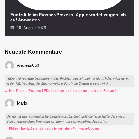
Funkstille im Prosser-Prozess: Apple wartet vergeblich
auf Antworten
10. August 2026
Neueste Kommentare
AndreasC63
Habe meine heute bekommen, das Problem besteht bei mir nicht. Was mich nervt,
in der Küche hängt die Surimu welche durch die Datura ersetzt wird....
→ Hue Datura: Einzelne LEDs leuchten auch im ausgeschalteten Zustand
Mario
Bei mir ist das automatische Update aus. Es liegt wohl die fehlerhafte Version im
Zwischenspeicher. Wie kann ich denn nun sicherstellen, dass ich...
→ Philips Hue äußerst sich zum fehlerhaften Firmware-Update