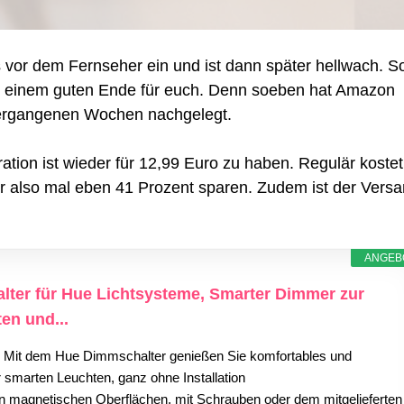
Dimmschalter
und
Hue
or dem Fernseher ein und ist dann später hellwach. So
Bewegungsmelder
wieder
it einem guten Ende für euch. Denn soeben hat Amazon
zum
vergangenen Wochen nachgelegt.
Sparpreis
tion ist wieder für 12,99 Euro zu haben. Regulär kostet
er also mal eben 41 Prozent sparen. Zudem ist der Vers
ANGEB
lter für Hue Lichtsysteme, Smarter Dimmer zur
en und...
: Mit dem Hue Dimmschalter genießen Sie komfortables und
 smarten Leuchten, ganz ohne Installation
 An magnetischen Oberflächen, mit Schrauben oder dem mitgelieferten