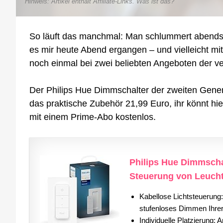
Hinweis: Artikel enthält Affiliate-Links.
Was ist das?
So läuft das manchmal: Man schlummert abends v
es mir heute Abend ergangen – und vielleicht m
noch einmal bei zwei beliebten Angeboten der 
Der Philips Hue Dimmschalter der zweiten Genera
das praktische Zubehör 21,99 Euro, ihr könnt hi
mit einem Prime-Abo kostenlos.
Philips Hue Dimmscha
Steuerung von Leucht
Kabellose Lichtsteuerung
stufenloses Dimmen Ihrer
Individuelle Platzierung: