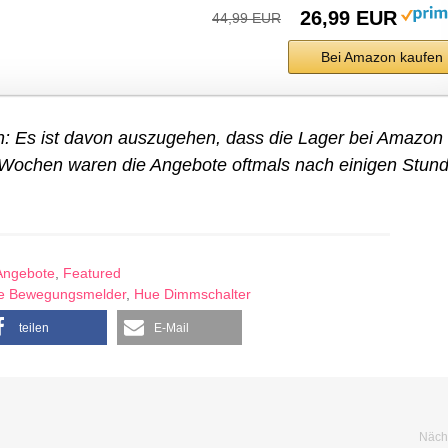
26,99 EUR
44,99 EUR
Bei Amazon kaufen
ch: Es ist davon auszugehen, dass die Lager bei Amazon
en Wochen waren die Angebote oftmals nach einigen Stun
Angebote
,
Featured
e Bewegungsmelder
,
Hue Dimmschalter
teilen
E-Mail
Nächs