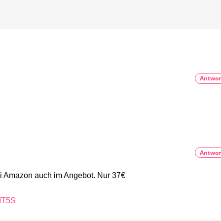
Hue
kaufen
Smart
15
Button
Prozent
sparen
für
7,97
Euro
Neue
Generation
deutlich
Antwor
größer
Antwor
ei Amazon auch im Angebot. Nur 37€
MT5S