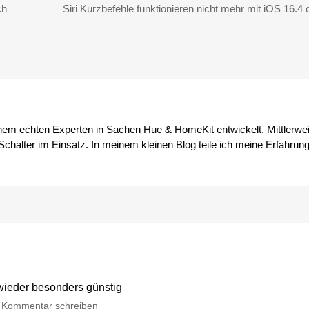
ch
Siri Kurzbefehle funktionieren nicht mehr mit iOS 16.4 o
inem echten Experten in Sachen Hue & HomeKit entwickelt. Mittlerwei
chalter im Einsatz. In meinem kleinen Blog teile ich meine Erfahrun
 wieder besonders günstig
zu
Kommentar schreiben