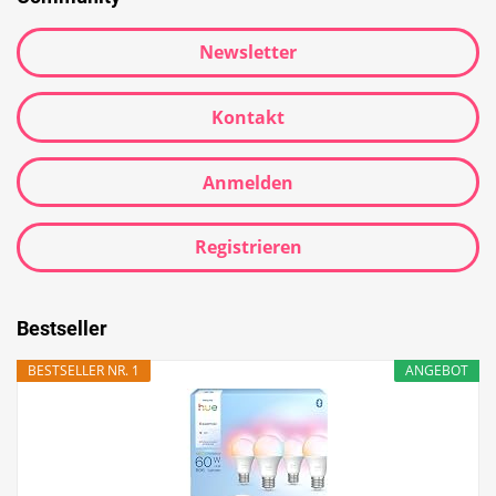
Newsletter
Kontakt
Anmelden
Registrieren
Bestseller
BESTSELLER NR. 1
ANGEBOT