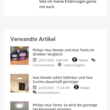
teile ich meine Erfahrungen gerne
mit euch.
Verwandte Artikel
Philips Hue Devote und Hue Tento im
direkten Vergleich
29.07.2025 - 9:00 Uhr
Fabian
zu
5 Kommentare
read in English
Philips
Hue
Hue Devote sofort lieferbar und Hue
Devote
Surimu dauerhaft günstiger
und
23.07.2025 - 11:23 Uhr
Fabian
Hue
zu
6 Kommentare
Tento
Hue
im
Devote
direkten
Philips Hue Tento: So wird die günstige
sofort
Vergleich
Deckenpaneel montiert