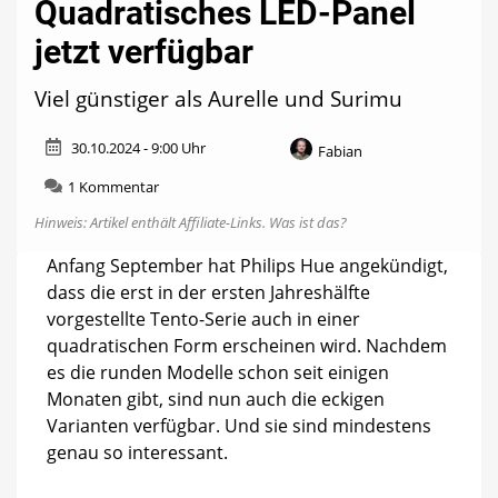
Quadratisches LED-Panel
jetzt verfügbar
Viel günstiger als Aurelle und Surimu
30.10.2024 - 9:00 Uhr
Fabian
zu
1 Kommentar
Philips
Hinweis: Artikel enthält Affiliate-Links.
Was ist das?
Hue
Tento:
Anfang September hat Philips Hue angekündigt,
Quadratisches
dass die erst in der ersten Jahreshälfte
LED-
Panel
vorgestellte Tento-Serie auch in einer
jetzt
quadratischen Form erscheinen wird. Nachdem
verfügbar
es die runden Modelle schon seit einigen
Monaten gibt, sind nun auch die eckigen
Varianten verfügbar. Und sie sind mindestens
genau so interessant.