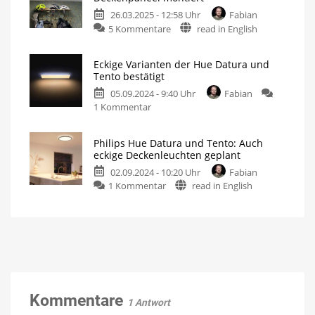
lieferbar
Zwei
günstige
26.03.2025 - 12:58 Uhr
Fabian
und
Deckenleuchten
zu
5 Kommentare
read in English
Hue
Philips
Surimu
Hue
dauerhaft
Eckige Varianten der Hue Datura und
Tento:
günstiger
Tento bestätigt
So
Smarte
Deckenleuchten
05.09.2024 - 9:40 Uhr
Fabian
wird
von
Philips
zu
1 Kommentar
die
Hue
im
Eckige
günstige
Überblick
Varianten
Deckenpaneel
Philips Hue Datura und Tento: Auch
der
montiert
eckige Deckenleuchten geplant
Hue
Ein
kleiner
02.09.2024 - 10:20 Uhr
Fabian
Datura
Erfahrungsbericht
zu
1 Kommentar
read in English
und
Philips
Tento
Hue
bestätigt
Datura
Kommen
diesen
und
Herbst
Tento:
Auch
eckige
Deckenleuchten
Kommentare
1 Antwort
geplant