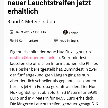
neuer Leuchtstreifen jetzt
erhältlich
3 und 4 Meter sind da
16.09.2025 - 11:20 Uhr
Fabian
zu
16 Kommentare
read in English
Hue
Flux
Eigentlich sollte der neue Hue Flux Lightstrip
Lightstrip:
erst im Oktober erscheinen
. So zumindest
Erster
lauteten die offiziellen Informationen, die Philips
neuer
Leuchtstreifen
Hue bisher bereitgestellt hat. Zumindest in zwei
jetzt
der fünf angekündigten Längen ging es nun
erhältlich
aber deutlich schneller als geplant – sie können
bereits jetzt in Europa gekauft werden. Der Hue
Flux Lightstrip ist ab sofort in 3 Metern für 69,99
Euro und in 4 Metern für 84,99 Euro erhältlich.
Die längeren Leuchtstreifen, genauer gesagt 5, 6