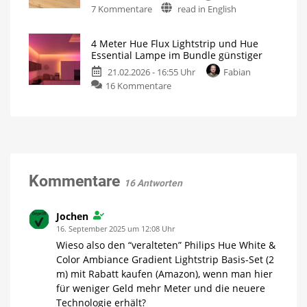
Aktion
zu
7 Kommentare
read in English
verlängert
Hue
oder
Flux
gekürzt
4 Meter Hue Flux Lightstrip und Hue
Verlängerungskabel
werden
Essential Lampe im Bundle günstiger
ist
Für
noch
21.02.2026 - 16:55 Uhr
Fabian
mit
mehr
Flexibilität
zu
16 Kommentare
allen
4
anderen
Meter
Lightstrips
Hue
kompatibel
Flux
5
Meter
Lightstrip
zwischen
Netzteil
und
und
Controller
Hue
Kommentare
16 Antworten
Essential
Lampe
im
Jochen
Bundle
16. September 2025 um 12:08 Uhr
günstiger
Wieso also den “veralteten” Philips Hue White &
Jetzt
Color Ambiance Gradient Lightstrip Basis-Set (2
für
nur
m) mit Rabatt kaufen (Amazon), wenn man hier
43,99
Euro
für weniger Geld mehr Meter und die neuere
Technologie erhält?