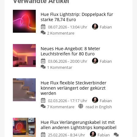
Verwandte Artikel
Hue Flux Lightstrip: Doppelpack für
starke 78,74 Euro
08.07.2026 - 13:04 Uhr
Fabian
zu
2 Kommentare
Hue
Flux
Neues Hue-Angebot: 8 Meter
Lightstrip:
Leuchtstreifen für 80 Euro
Doppelpack
03.06.2026 - 20:00 Uhr
Fabian
für
zu
1 Kommentar
starke
Neues
78,74
Hue-
Euro
Hue Flux flexible Steckverbinder
Angebot:
Zweimal
können verlängert oder gekürzt
4
8
Meter
werden
mit
Meter
Farbverlauf
02.03.2026 - 17:17 Uhr
Fabian
Leuchtstreifen
zu
7 Kommentare
read in English
für
Hue
80
Flux
Euro
Hue Flux Verlängerungskabel ist mit
flexible
Und
allen anderen Lightstrips kompatibel
weitere
Steckverbinder
Highlights
der
25.02.2026 - 8:34 Uhr
Fabian
können
MediaMarkt-