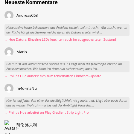
Neueste Kommentare
AndreasC63
Habe meine heute bekommen, das Problem besteht bei mir nicht. Was mich nervt, in
der Küche hängt die Surimu welche durch die Datura ersetzt wird....
→ Hue Datura: Einzelne LEDs leuchten auch im ausgeschalteten Zustand
Mario
Bei mir ist das automatische Update aus. Es liegt wohl die fehlerhafte Version im
Zwischenspeicher. Wie kann ich denn nun sicherstellen, dass ich...
→ Philips Hue äußerst sich zum fehlerhaften Firmware-Update
m4d-maNu
Hier ist auf jeden Fall einer der die Möglichkeit nie genutzt hat. Liegt aber auch daran
das in meinen Wohnzimmer bis auf der Ambilight Fernseher...
→ Philips Hue arbeitet an Play Gradient Strip Light Pro
凯伦·洛夫利