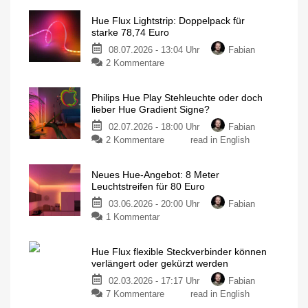
Hue Flux Lightstrip: Doppelpack für
starke 78,74 Euro
08.07.2026 - 13:04 Uhr
Fabian
zu
2 Kommentare
Hue
Flux
Philips Hue Play Stehleuchte oder doch
Lightstrip:
lieber Hue Gradient Signe?
Doppelpack
02.07.2026 - 18:00 Uhr
Fabian
für
zu
2 Kommentare
read in English
starke
Philips
78,74
Hue
Euro
Neues Hue-Angebot: 8 Meter
Play
Zweimal
Leuchtstreifen für 80 Euro
4
Stehleuchte
Meter
mit
03.06.2026 - 20:00 Uhr
Fabian
oder
Farbverlauf
zu
1 Kommentar
doch
Neues
lieber
Hue-
Hue
Hue Flux flexible Steckverbinder können
Angebot:
Gradient
verlängert oder gekürzt werden
8
Signe?
02.03.2026 - 17:17 Uhr
Fabian
Meter
Anders,
aber
zu
7 Kommentare
read in English
Leuchtstreifen
doch
irgendwie
Hue
für
gleich