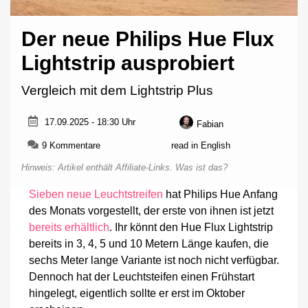
Der neue Philips Hue Flux
Lightstrip ausprobiert
Vergleich mit dem Lightstrip Plus
17.09.2025 - 18:30 Uhr
Fabian
zu
9 Kommentare
read in English
Der
Hinweis: Artikel enthält Affiliate-Links.
Was ist das?
neue
Philips
Sieben neue Leuchtstreifen
hat Philips Hue Anfang
Hue
des Monats vorgestellt, der erste von ihnen ist jetzt
Flux
Lightstrip
bereits erhältlich
. Ihr könnt den Hue Flux Lightstrip
ausprobiert
bereits in 3, 4, 5 und 10 Metern Länge kaufen, die
sechs Meter lange Variante ist noch nicht verfügbar.
Dennoch hat der Leuchtsteifen einen Frühstart
hingelegt, eigentlich sollte er erst im Oktober