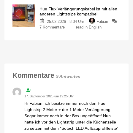
Flux
80
Hue Flux Verlängerungskabel ist mit allen
flexible
Euro
anderen Lightstrips kompatibel
Steckverbinder
Und
weitere
25.02.2026 - 8:34 Uhr
Fabian
können
Highlights
der
zu
7 Kommentare
read in English
verlängert
MediaMarkt-
Aktion
Hue
oder
Flux
gekürzt
Verlängerungskabel
werden
ist
Für
noch
mit
mehr
Flexibilität
allen
anderen
Lightstrips
Kommentare
9 Antworten
kompatibel
5
Meter
zwischen
Netzteil
und
17. September 2025 um 19:25 Uhr
Controller
Hi Fabian, ich besitze immer noch den Hue
Lightstrip 2 Meter + der 1 Meter Verlängerung!
Sogar immer noch in der Box ungeöffnet! Nun
hatte ich vor den Lightstrip unter die Küchenzeile
zu setzen mit dem “Sotech LED Aufbauprofilleiste”,