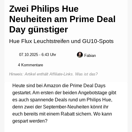
Zwei Philips Hue
Neuheiten am Prime Deal
Day günstiger
Hue Flux Leuchtstreifen und GU10-Spots
07.10.2025 - 6:43 Uhr
Fabian
zu
4 Kommentare
Zwei
Hinweis: Artikel enthält Affiliate-Links.
Was ist das?
Philips
Hue
Heute sind bei Amazon die Prime Deal Days
Neuheiten
gestartet. Am ersten der beiden Angebotstage gibt
am
Prime
es auch spannende Deals rund um Philips Hue,
Deal
denn zwei der September-Neuheiten könnt ihr
Day
euch bereits mit einem Rabatt sichern. Wo kann
günstiger
gespart werden?