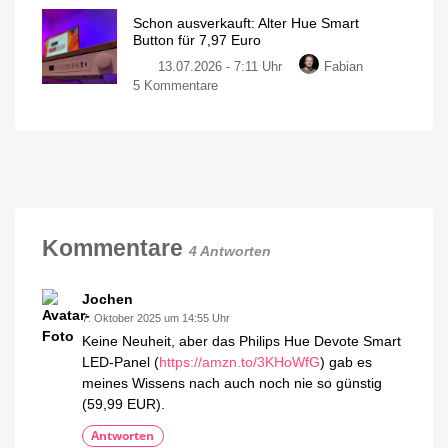
Philips
130
Schon ausverkauft: Alter Hue Smart
Hue
Euro
Button für 7,97 Euro
Play
Ausgestattet
mit
13.07.2026 - 7:11 Uhr
Fabian
Leuchten
Gradient-
Funktion
zu
5 Kommentare
jetzt
Schon
im
ausverkauft:
Angebot
Alter
kaufen
Hue
15
Prozent
Smart
sparen
Button
für
7,97
Kommentare
4 Antworten
Euro
Neue
Generation
deutlich
Jochen
größer
7. Oktober 2025 um 14:55 Uhr
Keine Neuheit, aber das Philips Hue Devote Smart
LED-Panel (
https://amzn.to/3KHoWfG
) gab es
meines Wissens nach auch noch nie so günstig
(59,99 EUR).
Antworten