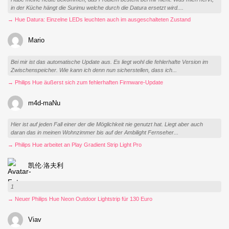
in der Küche hängt die Surimu welche durch die Datura ersetzt wird....
→ Hue Datura: Einzelne LEDs leuchten auch im ausgeschalteten Zustand
Mario
Bei mir ist das automatische Update aus. Es liegt wohl die fehlerhafte Version im
Zwischenspeicher. Wie kann ich denn nun sicherstellen, dass ich...
→ Philips Hue äußerst sich zum fehlerhaften Firmware-Update
m4d-maNu
Hier ist auf jeden Fall einer der die Möglichkeit nie genutzt hat. Liegt aber auch
daran das in meinen Wohnzimmer bis auf der Ambilight Fernseher...
→ Philips Hue arbeitet an Play Gradient Strip Light Pro
凯伦·洛夫利
1
→ Neuer Philips Hue Neon Outdoor Lightstrip für 130 Euro
Viav