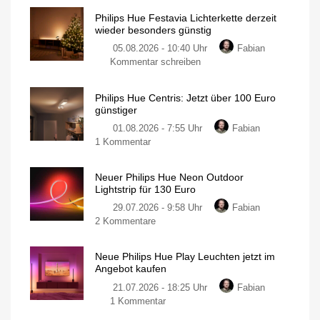
Philips Hue Festavia Lichterkette derzeit
wieder besonders günstig
05.08.2026 - 10:40 Uhr
Fabian
zu
Kommentar schreiben
Philips
Hue
Philips Hue Centris: Jetzt über 100 Euro
Festavia
günstiger
Lichterkette
01.08.2026 - 7:55 Uhr
Fabian
derzeit
zu
1 Kommentar
wieder
Philips
besonders
Hue
günstig
Neuer Philips Hue Neon Outdoor
Centris:
20
Lightstrip für 130 Euro
Meter
Jetzt
mit
200
29.07.2026 - 9:58 Uhr
Fabian
über
LEDs
für
zu
2 Kommentare
100
nur
140
Neuer
Euro
Euro
Philips
günstiger
Neue Philips Hue Play Leuchten jetzt im
Hue
Individuelle
Angebot kaufen
Deckenleuchte
Neon
mit
1.630
21.07.2026 - 18:25 Uhr
Fabian
Outdoor
Lumen
zu
1 Kommentar
Lightstrip
Neue
für