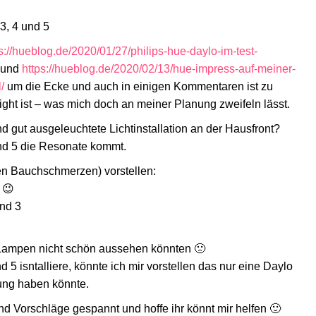
3, 4 und 5
s://hueblog.de/2020/01/27/philips-hue-daylo-im-test-
und
https://hueblog.de/2020/02/13/hue-impress-auf-meiner-
/
um die Ecke und auch in einigen Kommentaren ist zu
ight ist – was mich doch an meiner Planung zweifeln lässt.
 gut ausgeleuchtete Lichtinstallation an der Hausfront?
und 5 die Resonate kommt.
gen Bauchschmerzen) vorstellen:
 😉
und 3
 Lampen nicht schön aussehen könnten 🙁
 5 isntalliere, könnte ich mir vorstellen das nur eine Daylo
ung haben könnte.
d Vorschläge gespannt und hoffe ihr könnt mir helfen 🙂