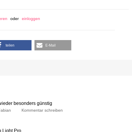
ieren
oder
einloggen
teilen
E-Mail
 wieder besonders günstig
Fabian
Kommentar schreiben
p Light Pro