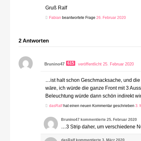
Gruß Ralf
Fabian
beantwortete Frage
26. Februar 2020
2
Antworten
615
Brunino47
veröffentlicht 25. Februar 2020
…ist halt schon Geschmacksache, und die
wäre, ich würde die ganze Front mit 3 Aus
Beleuchtung würde dann schön indirekt wi
dasRalf
hat einen neuen Kommentar geschrieben
3. 
Brunino47
kommentierte
25. Februar 2020
…3 Strip daher, um verschiedene N
dasRalf
kommentierte
3. März 2020