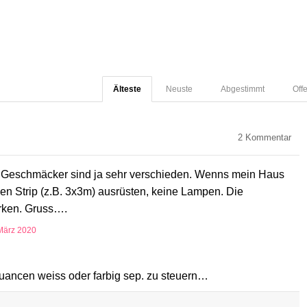
Älteste
Neuste
Abgestimmt
Off
2
Kommentar
 Geschmäcker sind ja sehr verschieden. Wenns mein Haus
sen Strip (z.B. 3x3m) ausrüsten, keine Lampen. Die
rken. Gruss….
März 2020
uancen weiss oder farbig sep. zu steuern…