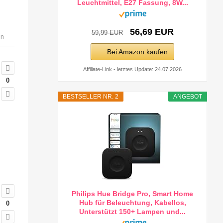
Leuchtmittel, E27 Fassung, 8W...
56,69 EUR
59,99 EUR
en
Bei Amazon kaufen
Affiliate-Link - letztes Update: 24.07.2026
0
BESTSELLER NR. 2
ANGEBOT
Philips Hue Bridge Pro, Smart Home
Hub für Beleuchtung, Kabellos,
0
Unterstützt 150+ Lampen und...