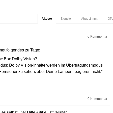
Älteste
Neuste
Abgestimmt
Off
0
Kommentar
ingt folgendes zu Tage:
nc Box Dolby Vision?
modus: Dolby Vision-Inhalte werden im Übertragungsmodus
m Fernseher zu sehen, aber Deine Lampen reagieren nicht.”
0
Kommentar
es selbst. Der Hilfe Artikel ist veraltet.