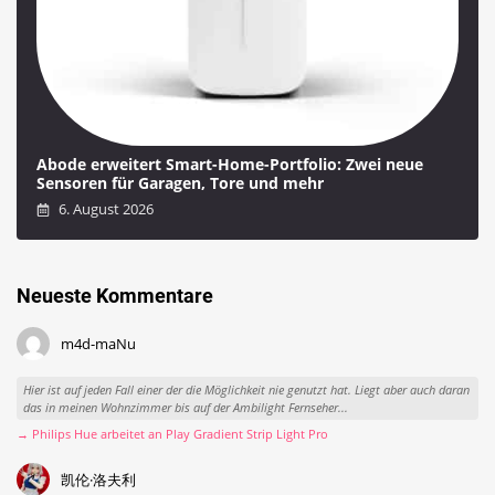
Abode erweitert Smart-Home-Portfolio: Zwei neue
Sensoren für Garagen, Tore und mehr
6. August 2026
Neueste Kommentare
m4d-maNu
Hier ist auf jeden Fall einer der die Möglichkeit nie genutzt hat. Liegt aber auch daran
das in meinen Wohnzimmer bis auf der Ambilight Fernseher...
→ Philips Hue arbeitet an Play Gradient Strip Light Pro
凯伦·洛夫利