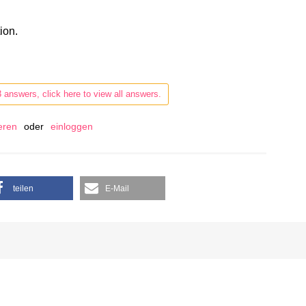
ion.
3 answers, click here to view all answers.
ieren
oder
einloggen
teilen
E-Mail