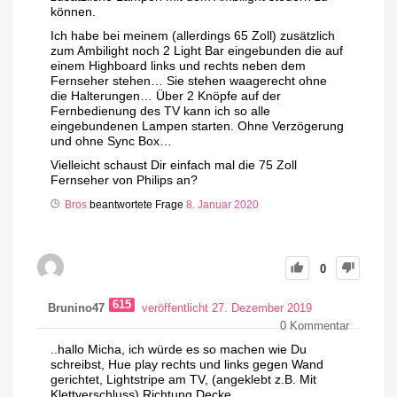
können.
Ich habe bei meinem (allerdings 65 Zoll) zusätzlich
zum Ambilight noch 2 Light Bar eingebunden die auf
einem Highboard links und rechts neben dem
Fernseher stehen… Sie stehen waagerecht ohne
die Halterungen… Über 2 Knöpfe auf der
Fernbedienung des TV kann ich so alle
eingebundenen Lampen starten. Ohne Verzögerung
und ohne Sync Box…
Vielleicht schaust Dir einfach mal die 75 Zoll
Fernseher von Philips an?
Bros
beantwortete Frage
8. Januar 2020
0
615
Brunino47
veröffentlicht 27. Dezember 2019
0
Kommentar
..hallo Micha, ich würde es so machen wie Du
schreibst, Hue play rechts und links gegen Wand
gerichtet, Lightstripe am TV, (angeklebt z.B. Mit
Klettverschluss) Richtung Decke.