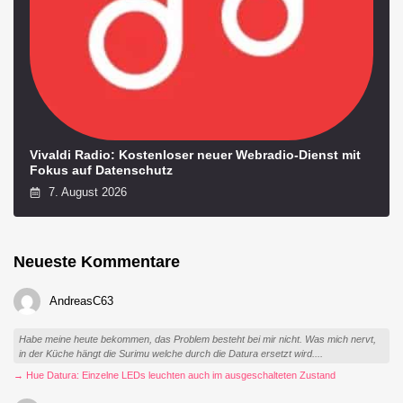
Vivaldi Radio: Kostenloser neuer Webradio-Dienst mit
Fokus auf Datenschutz
7. August 2026
Neueste Kommentare
AndreasC63
Habe meine heute bekommen, das Problem besteht bei mir nicht. Was mich nervt,
in der Küche hängt die Surimu welche durch die Datura ersetzt wird....
→ Hue Datura: Einzelne LEDs leuchten auch im ausgeschalteten Zustand