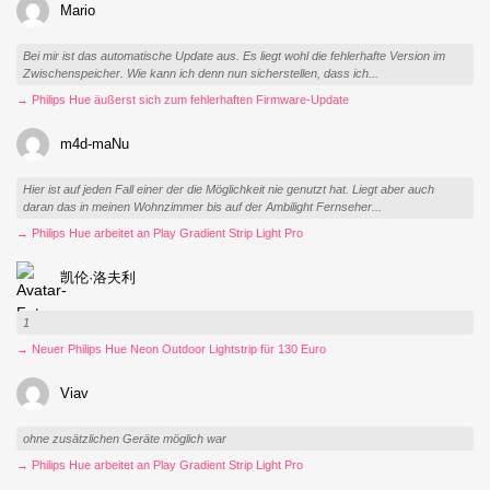
Mario
Bei mir ist das automatische Update aus. Es liegt wohl die fehlerhafte Version im
Zwischenspeicher. Wie kann ich denn nun sicherstellen, dass ich...
→ Philips Hue äußerst sich zum fehlerhaften Firmware-Update
m4d-maNu
Hier ist auf jeden Fall einer der die Möglichkeit nie genutzt hat. Liegt aber auch
daran das in meinen Wohnzimmer bis auf der Ambilight Fernseher...
→ Philips Hue arbeitet an Play Gradient Strip Light Pro
凯伦·洛夫利
1
→ Neuer Philips Hue Neon Outdoor Lightstrip für 130 Euro
Viav
ohne zusätzlichen Geräte möglich war
→ Philips Hue arbeitet an Play Gradient Strip Light Pro