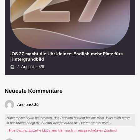
iOS 27 macht die Uhr kleiner: Endlich mehr Platz fürs
Hintergrundbild
7. August 2026
Neueste Kommentare
AndreasC63
Habe meine heute bekommen, das Problem besteht bei mir nicht. Was mich nervt,
in der Küche hängt die Surimu welche durch die Datura ersetzt wird....
→ Hue Datura: Einzelne LEDs leuchten auch im ausgeschalteten Zustand