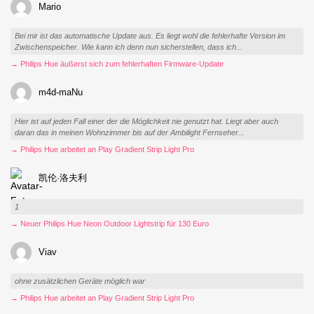
Mario
Bei mir ist das automatische Update aus. Es liegt wohl die fehlerhafte Version im
Zwischenspeicher. Wie kann ich denn nun sicherstellen, dass ich...
→ Philips Hue äußerst sich zum fehlerhaften Firmware-Update
m4d-maNu
Hier ist auf jeden Fall einer der die Möglichkeit nie genutzt hat. Liegt aber auch
daran das in meinen Wohnzimmer bis auf der Ambilight Fernseher...
→ Philips Hue arbeitet an Play Gradient Strip Light Pro
凯伦·洛夫利
1
→ Neuer Philips Hue Neon Outdoor Lightstrip für 130 Euro
Viav
ohne zusätzlichen Geräte möglich war
→ Philips Hue arbeitet an Play Gradient Strip Light Pro