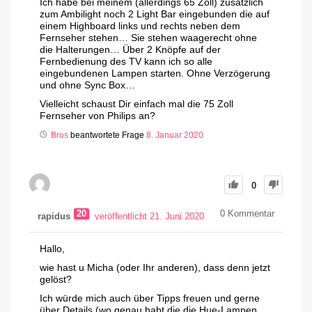
Ich habe bei meinem (allerdings 65 Zoll) zusätzlich
zum Ambilight noch 2 Light Bar eingebunden die auf
einem Highboard links und rechts neben dem
Fernseher stehen… Sie stehen waagerecht ohne
die Halterungen… Über 2 Knöpfe auf der
Fernbedienung des TV kann ich so alle
eingebundenen Lampen starten. Ohne Verzögerung
und ohne Sync Box…
Vielleicht schaust Dir einfach mal die 75 Zoll
Fernseher von Philips an?
Bros
beantwortete Frage
8. Januar 2020
0
20
0
Kommentar
rapidus
veröffentlicht 21. Juni 2020
Hallo,
wie hast u Micha (oder Ihr anderen), dass denn jetzt
gelöst?
Ich würde mich auch über Tipps freuen und gerne
über Details (wo genau habt die die Hue-Lampen