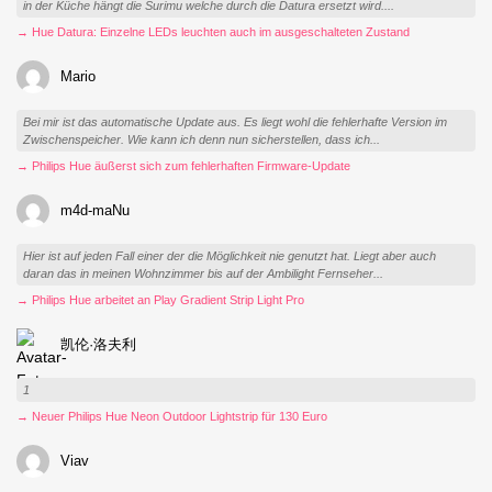
in der Küche hängt die Surimu welche durch die Datura ersetzt wird....
→ Hue Datura: Einzelne LEDs leuchten auch im ausgeschalteten Zustand
Mario
Bei mir ist das automatische Update aus. Es liegt wohl die fehlerhafte Version im
Zwischenspeicher. Wie kann ich denn nun sicherstellen, dass ich...
→ Philips Hue äußerst sich zum fehlerhaften Firmware-Update
m4d-maNu
Hier ist auf jeden Fall einer der die Möglichkeit nie genutzt hat. Liegt aber auch
daran das in meinen Wohnzimmer bis auf der Ambilight Fernseher...
→ Philips Hue arbeitet an Play Gradient Strip Light Pro
凯伦·洛夫利
1
→ Neuer Philips Hue Neon Outdoor Lightstrip für 130 Euro
Viav