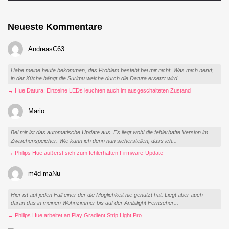
Neueste Kommentare
AndreasC63
Habe meine heute bekommen, das Problem besteht bei mir nicht. Was mich nervt,
in der Küche hängt die Surimu welche durch die Datura ersetzt wird....
→ Hue Datura: Einzelne LEDs leuchten auch im ausgeschalteten Zustand
Mario
Bei mir ist das automatische Update aus. Es liegt wohl die fehlerhafte Version im
Zwischenspeicher. Wie kann ich denn nun sicherstellen, dass ich...
→ Philips Hue äußerst sich zum fehlerhaften Firmware-Update
m4d-maNu
Hier ist auf jeden Fall einer der die Möglichkeit nie genutzt hat. Liegt aber auch
daran das in meinen Wohnzimmer bis auf der Ambilight Fernseher...
→ Philips Hue arbeitet an Play Gradient Strip Light Pro