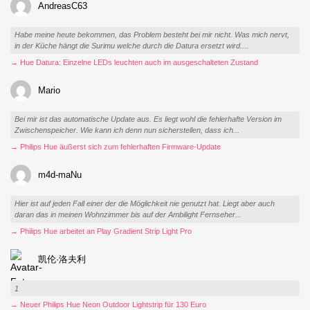
AndreasC63
Habe meine heute bekommen, das Problem besteht bei mir nicht. Was mich nervt,
in der Küche hängt die Surimu welche durch die Datura ersetzt wird....
→ Hue Datura: Einzelne LEDs leuchten auch im ausgeschalteten Zustand
Mario
Bei mir ist das automatische Update aus. Es liegt wohl die fehlerhafte Version im
Zwischenspeicher. Wie kann ich denn nun sicherstellen, dass ich...
→ Philips Hue äußerst sich zum fehlerhaften Firmware-Update
m4d-maNu
Hier ist auf jeden Fall einer der die Möglichkeit nie genutzt hat. Liegt aber auch
daran das in meinen Wohnzimmer bis auf der Ambilight Fernseher...
→ Philips Hue arbeitet an Play Gradient Strip Light Pro
凯伦·洛夫利
1
→ Neuer Philips Hue Neon Outdoor Lightstrip für 130 Euro