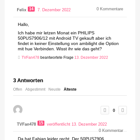
14
0
Kommentare
Felix
7. Dezember 2022
Hallo,
Ich habe mir letzen Monat ein PHILIPS
50PUS7906/12 mit Android TV gekauft aber ich
findet in keiner Einstellung von ambilight die Option
mit hue Verbinden. Wisst ihr wie das geht?
TVFan478
beantwortete Frage
13. Dezember 2022
3
Antworten
Offen
Abgestimmt
Neuste
Älteste
0
15
TVFan478
veröffentlicht 13. Dezember 2022
0
Kommentar
Da hat Fabian leider recht. Der 50PUS7906