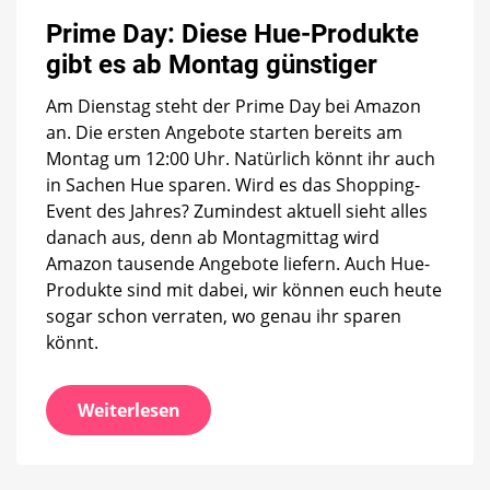
Prime
Day:
Prime Day: Diese Hue-Produkte
Diese
gibt es ab Montag günstiger
Hue-
Produkte
Am Dienstag steht der Prime Day bei Amazon
gibt
es
an. Die ersten Angebote starten bereits am
ab
Montag um 12:00 Uhr. Natürlich könnt ihr auch
Montag
in Sachen Hue sparen. Wird es das Shopping-
günstiger
Event des Jahres? Zumindest aktuell sieht alles
danach aus, denn ab Montagmittag wird
Amazon tausende Angebote liefern. Auch Hue-
Produkte sind mit dabei, wir können euch heute
sogar schon verraten, wo genau ihr sparen
könnt.
Weiterlesen