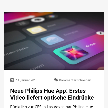
zu
11. Januar 2018
Kommentar schreiben
Neue
Philips
Neue Philips Hue App: Erstes
Hue
Video liefert optische Eindrücke
App:
Erstes
Pünktlich zur CES in Las Vegas hat Philips Hue
Video