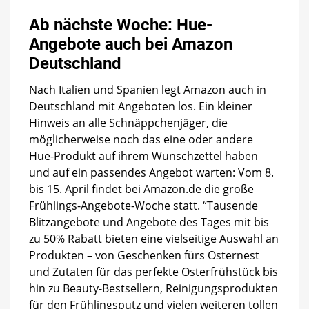
Ab
nächste
Ab nächste Woche: Hue-
Woche:
Angebote auch bei Amazon
Hue-
Angebote
Deutschland
auch
bei
Nach Italien und Spanien legt Amazon auch in
Amazon
Deutschland mit Angeboten los. Ein kleiner
Deutschland
Hinweis an alle Schnäppchenjäger, die
möglicherweise noch das eine oder andere
Hue-Produkt auf ihrem Wunschzettel haben
und auf ein passendes Angebot warten: Vom 8.
bis 15. April findet bei Amazon.de die große
Frühlings-Angebote-Woche statt. “Tausende
Blitzangebote und Angebote des Tages mit bis
zu 50% Rabatt bieten eine vielseitige Auswahl an
Produkten – von Geschenken fürs Osternest
und Zutaten für das perfekte Osterfrühstück bis
hin zu Beauty-Bestsellern, Reinigungsprodukten
für den Frühlingsputz und vielen weiteren tollen