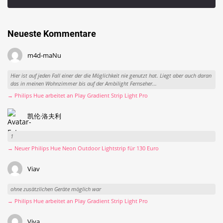
Neueste Kommentare
m4d-maNu
Hier ist auf jeden Fall einer der die Möglichkeit nie genutzt hat. Liegt aber auch daran
das in meinen Wohnzimmer bis auf der Ambilight Fernseher...
→ Philips Hue arbeitet an Play Gradient Strip Light Pro
凯伦·洛夫利
1
→ Neuer Philips Hue Neon Outdoor Lightstrip für 130 Euro
Viav
ohne zusätzlichen Geräte möglich war
→ Philips Hue arbeitet an Play Gradient Strip Light Pro
Viva