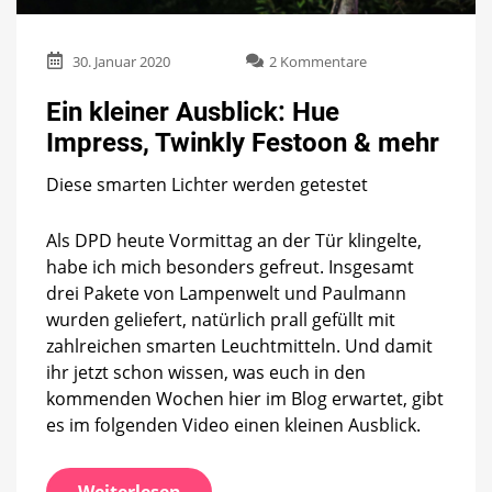
zu
30. Januar 2020
2 Kommentare
Ein
kleiner
Ein kleiner Ausblick: Hue
Ausblick:
Impress, Twinkly Festoon & mehr
Hue
Impress,
Diese smarten Lichter werden getestet
Twinkly
Festoon
&
Als DPD heute Vormittag an der Tür klingelte,
mehr
habe ich mich besonders gefreut. Insgesamt
drei Pakete von Lampenwelt und Paulmann
wurden geliefert, natürlich prall gefüllt mit
zahlreichen smarten Leuchtmitteln. Und damit
ihr jetzt schon wissen, was euch in den
kommenden Wochen hier im Blog erwartet, gibt
es im folgenden Video einen kleinen Ausblick.