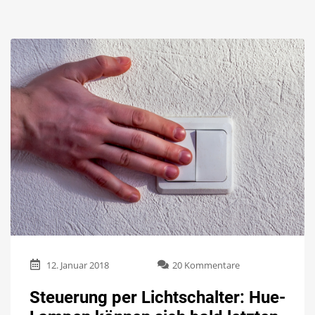
zu
12. Januar 2018
20 Kommentare
Steuerung
per
Steuerung per Lichtschalter: Hue-
Lichtschalter: