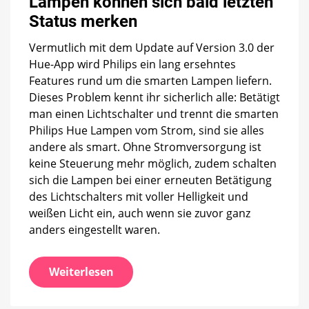
Lampen können sich bald letzten
Hue-
Lampen
Status merken
können
sich
Vermutlich mit dem Update auf Version 3.0 der
bald
Hue-App wird Philips ein lang ersehntes
letzten
Features rund um die smarten Lampen liefern.
Status
merken
Dieses Problem kennt ihr sicherlich alle: Betätigt
man einen Lichtschalter und trennt die smarten
Philips Hue Lampen vom Strom, sind sie alles
andere als smart. Ohne Stromversorgung ist
keine Steuerung mehr möglich, zudem schalten
sich die Lampen bei einer erneuten Betätigung
des Lichtschalters mit voller Helligkeit und
weißen Licht ein, auch wenn sie zuvor ganz
anders eingestellt waren.
Weiterlesen