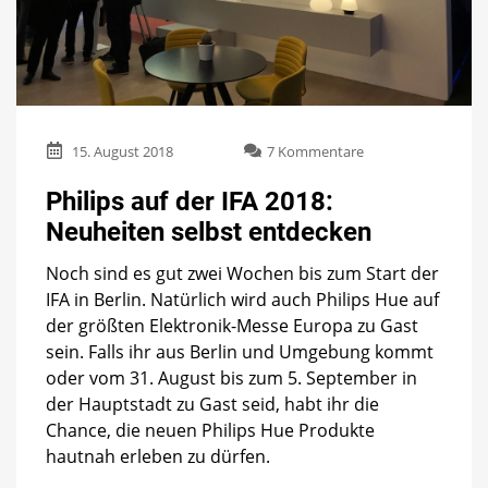
zu
15. August 2018
7 Kommentare
Philips
auf
Philips auf der IFA 2018:
der
Neuheiten selbst entdecken
IFA
2018:
Noch sind es gut zwei Wochen bis zum Start der
Neuheiten
selbst
IFA in Berlin. Natürlich wird auch Philips Hue auf
entdecken
der größten Elektronik-Messe Europa zu Gast
sein. Falls ihr aus Berlin und Umgebung kommt
oder vom 31. August bis zum 5. September in
der Hauptstadt zu Gast seid, habt ihr die
Chance, die neuen Philips Hue Produkte
hautnah erleben zu dürfen.