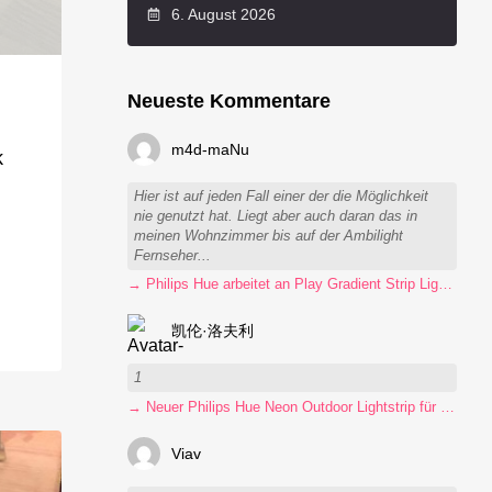
6. August 2026
Neueste Kommentare
m4d-maNu
k
Hier ist auf jeden Fall einer der die Möglichkeit
nie genutzt hat. Liegt aber auch daran das in
meinen Wohnzimmer bis auf der Ambilight
Fernseher...
→ Philips Hue arbeitet an Play Gradient Strip Light Pro
凯伦·洛夫利
1
→ Neuer Philips Hue Neon Outdoor Lightstrip für 130 Euro
Viav