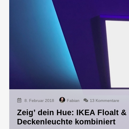
zu
8. Februar 2018
Fabian
13 Kommentare
Zeig’
Zeig’ dein Hue: IKEA Floalt & 
dein
Hue:
Deckenleuchte kombiniert
IKEA