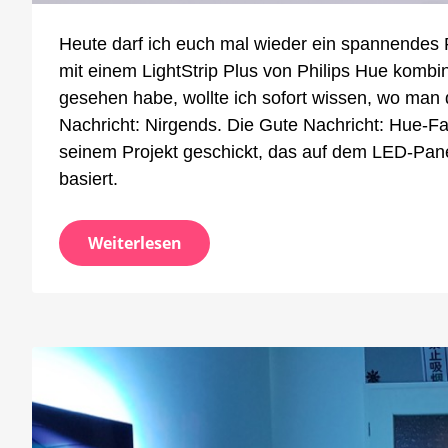
Floal
&
Heute darf ich euch mal wieder ein spannendes P
Hue
Light
mit einem LightStrip Plus von Philips Hue kombin
Plus
gesehen habe, wollte ich sofort wissen, wo man 
zu
Nachricht: Nirgends. Die Gute Nachricht: Hue-Fan
toller
seinem Projekt geschickt, das auf dem LED-Panel
Deck
kombi
basiert.
Weiterlesen