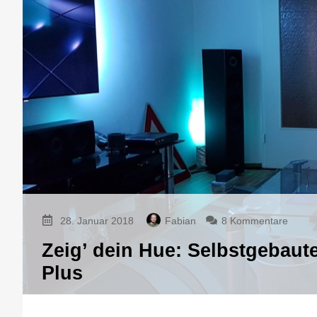
zu
28. Januar 2018
Fabian
8 Kommentare
Zeig’
Zeig’ dein Hue: Selbstgebaut
dein
Hue:
Plus
Selbs
LED-
Panel