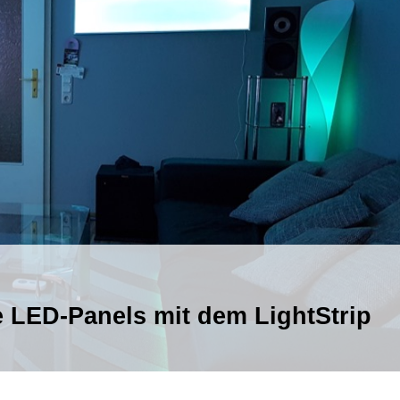
e LED-Panels mit dem LightStrip
tgebaute
s