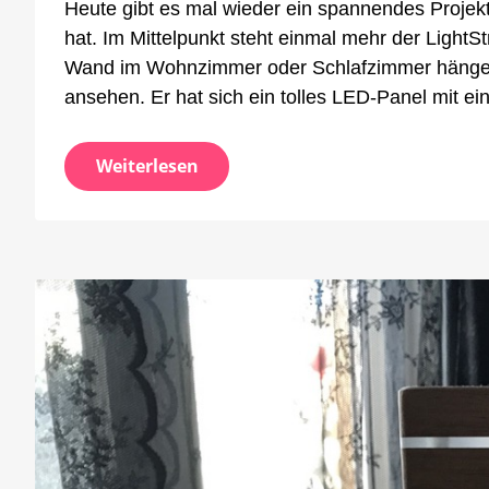
Heute gibt es mal wieder ein spannendes Projek
mit
dem
hat. Im Mittelpunkt steht einmal mehr der LightSt
LightS
Wand im Wohnzimmer oder Schlafzimmer hängen 
Plus
ansehen. Er hat sich ein tolles LED-Panel mit ein
Weiterlesen