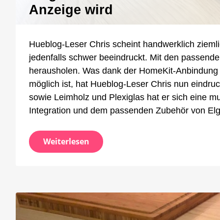
Hue:
Anzeige wird
Wie
aus
einem
Hueblog-Leser Chris scheint handwerklich ziemlic
LightS
eine
jedenfalls schwer beeindruckt. Mit den passende
dynam
herausholen. Was dank der HomeKit-Anbindung 
Info-
möglich ist, hat Hueblog-Leser Chris nun eindruc
Anzei
sowie Leimholz und Plexiglas hat er sich eine mu
wird
Integration und dem passenden Zubehör von Elgat
Weiterlesen