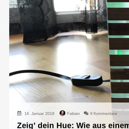
zu
16. Januar 2018
Fabian
9 Kommentare
Zeig’
Zeig’ dein Hue: Wie aus eine
dein