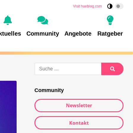
Visit hueblog.com
ktuelles
Community
Angebote
Ratgeber
Suche
nach:
Suche
Community
Newsletter
Kontakt