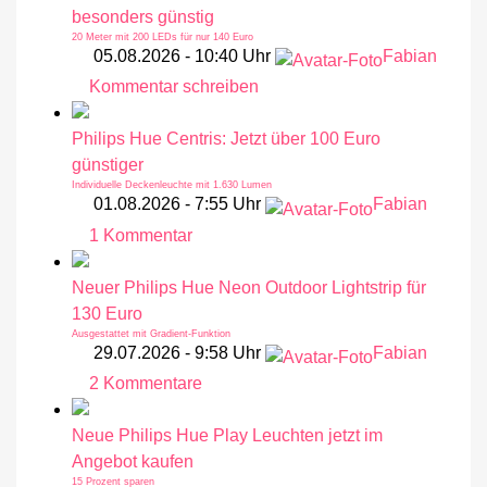
besonders günstig
20 Meter mit 200 LEDs für nur 140 Euro
05.08.2026 - 10:40 Uhr
Fabian
Kommentar schreiben
zu
Philips
Philips Hue Centris: Jetzt über 100 Euro
Hue
günstiger
Festavia
Individuelle Deckenleuchte mit 1.630 Lumen
Lichterkette
01.08.2026 - 7:55 Uhr
Fabian
derzeit
1 Kommentar
zu
wieder
Philips
besonders
Neuer Philips Hue Neon Outdoor Lightstrip für
Hue
günstig
130 Euro
Centris:
20
Meter
Ausgestattet mit Gradient-Funktion
Jetzt
mit
29.07.2026 - 9:58 Uhr
Fabian
200
über
LEDs
2 Kommentare
zu
für
100
nur
Neuer
140
Euro
Euro
Neue Philips Hue Play Leuchten jetzt im
Philips
günstiger
Angebot kaufen
Hue
Individuelle
Deckenleuchte
15 Prozent sparen