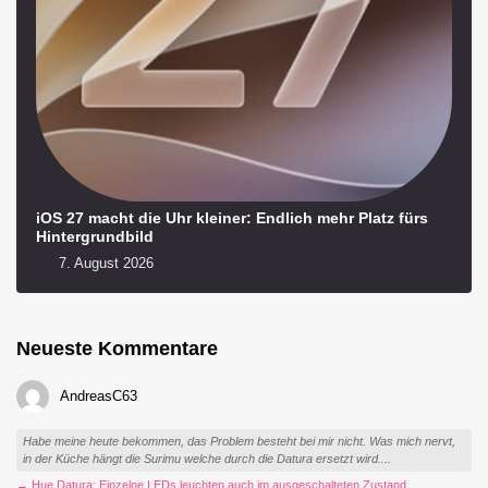
iOS 27 macht die Uhr kleiner: Endlich mehr Platz fürs
Hintergrundbild
7. August 2026
Neueste Kommentare
AndreasC63
Habe meine heute bekommen, das Problem besteht bei mir nicht. Was mich nervt,
in der Küche hängt die Surimu welche durch die Datura ersetzt wird....
→ Hue Datura: Einzelne LEDs leuchten auch im ausgeschalteten Zustand