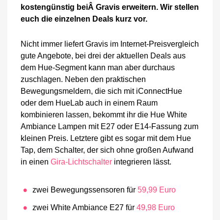
Gravis:
kostengünstig beiÂ Gravis erweitern. Wir stellen
Bewegungssensor,
euch die einzelnen Deals kurz vor.
E14
&
E27
Nicht immer liefert Gravis im Internet-Preisvergleich
reduziert
gute Angebote, bei drei der aktuellen Deals aus
dem Hue-Segment kann man aber durchaus
zuschlagen. Neben den praktischen
Bewegungsmeldern, die sich mit iConnectHue
oder dem HueLab auch in einem Raum
kombinieren lassen, bekommt ihr die Hue White
Ambiance Lampen mit E27 oder E14-Fassung zum
kleinen Preis. Letztere gibt es sogar mit dem Hue
Tap, dem Schalter, der sich ohne großen Aufwand
in einen
Gira-Lichtschalter
integrieren lässt.
zwei Bewegungssensoren für
59,99 Euro
zwei White Ambiance E27 für
49,98 Euro