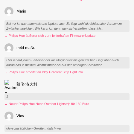
Mario
Bei mir ist das automatische Update aus. Es liegt wohl die fehlerhafte Version im
Zwischenspeicher. Wie kann ich denn nun sicherstellen, dass ich...
→ Philips Hue äußerst sich zum fehlerhaften Firmware-Update
m4d-maNu
Hier ist auf jeden Fall einer der die Möglichkeit nie genutzt hat. Liegt aber auch
daran das in meinen Wohnzimmer bis auf der Ambilight Fernseher...
→ Philips Hue arbeitet an Play Gradient Strip Light Pro
凯伦·洛夫利
1
→ Neuer Philips Hue Neon Outdoor Lightstrip für 130 Euro
Viav
ohne zusätzlichen Geräte möglich war