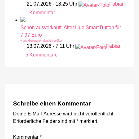
Neon
mit
21.07.2026 - 18:25 Uhr
Fabian
1.630
Outdoor
Lumen
1 Kommentar
zu
Lightstrip
Neue
für
Schon ausverkauft: Alter Hue Smart Button für
Philips
130
7,97 Euro
Hue
Euro
Neue Generation deutlich größer
Play
Ausgestattet
13.07.2026 - 7:11 Uhr
Fabian
mit
Leuchten
Gradient-
5 Kommentare
zu
Funktion
jetzt
Schon
im
ausverkauft:
Angebot
Alter
kaufen
Hue
15
Prozent
Smart
sparen
Button
Schreibe einen Kommentar
für
Deine E-Mail-Adresse wird nicht veröffentlicht.
7,97
Erforderliche Felder sind mit
*
markiert
Euro
Neue
Generation
deutlich
Kommentar
*
größer