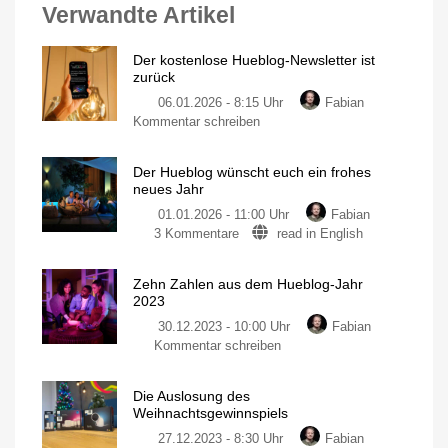
Verwandte Artikel
Der kostenlose Hueblog-Newsletter ist
zurück
06.01.2026 - 8:15 Uhr
Fabian
zu
Kommentar schreiben
Der
kostenlose
Der Hueblog wünscht euch ein frohes
Hueblog-
neues Jahr
Newsletter
01.01.2026 - 11:00 Uhr
Fabian
ist
zu
3 Kommentare
read in English
zurück
Der
Wöchentlicher
Überblick
Hueblog
&
heiße
Zehn Zahlen aus dem Hueblog-Jahr
wünscht
Angebote
2023
euch
30.12.2023 - 10:00 Uhr
Fabian
ein
zu
Kommentar schreiben
frohes
Zehn
neues
Zahlen
Jahr
Die Auslosung des
aus
Ein
Weihnachtsgewinnspiels
Blick
dem
zurück
und
27.12.2023 - 8:30 Uhr
Fabian
Hueblog-
nach