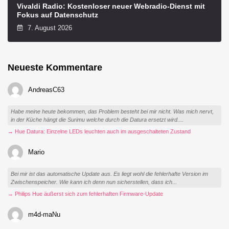
Vivaldi Radio: Kostenloser neuer Webradio-Dienst mit
Fokus auf Datenschutz
7. August 2026
Neueste Kommentare
AndreasC63
Habe meine heute bekommen, das Problem besteht bei mir nicht. Was mich nervt,
in der Küche hängt die Surimu welche durch die Datura ersetzt wird....
→ Hue Datura: Einzelne LEDs leuchten auch im ausgeschalteten Zustand
Mario
Bei mir ist das automatische Update aus. Es liegt wohl die fehlerhafte Version im
Zwischenspeicher. Wie kann ich denn nun sicherstellen, dass ich...
→ Philips Hue äußerst sich zum fehlerhaften Firmware-Update
m4d-maNu