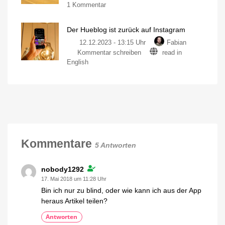
vorn
zu
1 Kommentar
Jahr
Die
2023
Auslosung
Vielen
Dank
Der Hueblog ist zurück auf Instagram
des
für
eure
Weihnachtsgewinnspiels
12.12.2023 - 13:15 Uhr
Fabian
Unterstützung
Das
zu
Kommentar schreiben
read in
Geschenk
Der
geht
English
an...
Hueblog
ist
zurück
auf
Instagram
Jetzt
folgen
und
noch
mehr
Kommentare
Licht
5 Antworten
entdecken
nobody1292
17. Mai 2018 um 11:28 Uhr
Bin ich nur zu blind, oder wie kann ich aus der App
heraus Artikel teilen?
Antworten