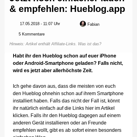
& empfehlen: Hueblog.app
17.05.2018 - 11:07 Uhr
Fabian
zu
5 Kommentare
Jetzt
Hinweis: Artikel enthält Affiliate-Links.
Was ist das?
noch
einfacher
Habt ihr den Hueblog schon auf euer iPhone
laden
oder Android-Smartphone geladen? Falls nicht,
&
empfehlen:
wird es jetzt aber allerhöchste Zeit.
Hueblog.app
Ich gehe davon aus, dass die meisten von euch
den Hueblog ohnehin schon auf ihrem Smartphone
installiert haben. Falls das nicht der Fall ist, könnt
ihr natürlich einfach auf die Links hier im Artikel
klicken. Falls ihr den Hueblog dagegen auf einem
anderen Gerät installieren oder an Freunde
empfehlen wollt, gibt es ab sofort einen besonders