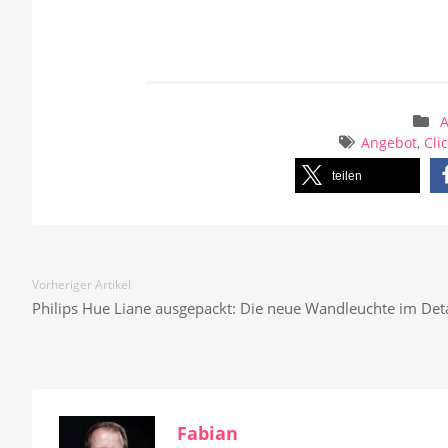
A
Angebot
,
Cli
teilen
Vorheriger Artikel
Philips Hue Liane ausgepackt: Die neue Wandleuchte im Deta
Fabian