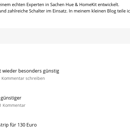
 einem echten Experten in Sachen Hue & HomeKit entwickelt.
d zahlreiche Schalter im Einsatz. In meinem kleinen Blog teile i
it wieder besonders günstig
zu
Kommentar schreiben
Philips
Hue
Festavia
 günstiger
Lichterkette
zu
1 Kommentar
derzeit
Philips
wieder
Hue
besonders
Centris:
trip für 130 Euro
günstig
Jetzt