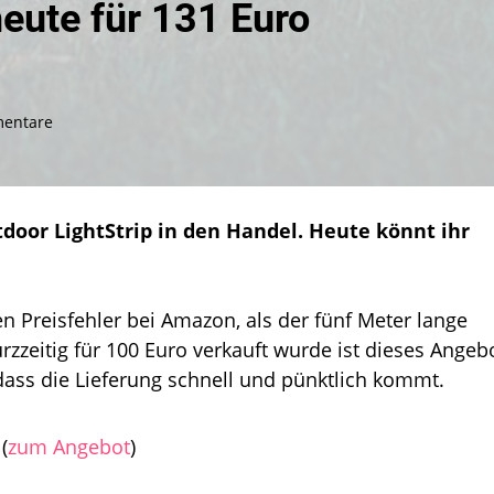
eute für 131 Euro
zu
entare
Hue
Outdoor
LightStrip
heute
oor LightStrip in den Handel. Heute könnt ihr
für
131
Euro
vorbestellen
n Preisfehler bei Amazon, als der fünf Meter lange
rzzeitig für 100 Euro verkauft wurde ist dieses Angeb
 dass die Lieferung schnell und pünktlich kommt.
(
zum Angebot
)