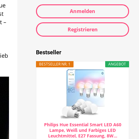
Hue
Anmelden
st
t –
Registrieren
Bestseller
ieb
BESTSELLER NR. 1
ANGEBOT
Philips Hue Essential Smart LED A60
Lampe, Weiß und Farbiges LED
Leuchtmittel, E27 Fassung, 8W...